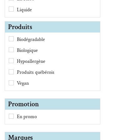
Liquide
Produits
Biodégradable
Biologique
Hypoallergène
Produits québécois
Vegan
Promotion
En promo
Marques