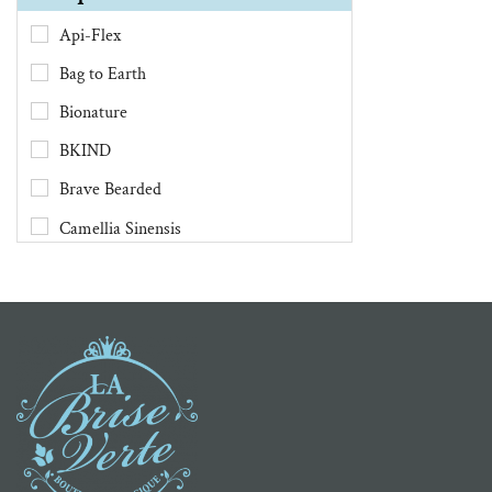
Api-Flex
Bag to Earth
Bionature
BKIND
Brave Bearded
Camellia Sinensis
Chimes
Clef des Champs
Danesco
Demain Demain
Dental Lace
DivaCup