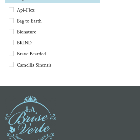
Api-Flex
Bag to Earth
Bionature
BKIND
Brave Bearded
Camellia Sinensis
Chimes
Clef des Champs
Danesco
Demain Demain
Dental Lace
DivaCup