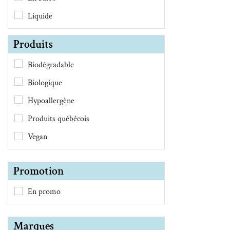
Liquide
Produits
Biodégradable
Biologique
Hypoallergène
Produits québécois
Vegan
Promotion
En promo
Marques