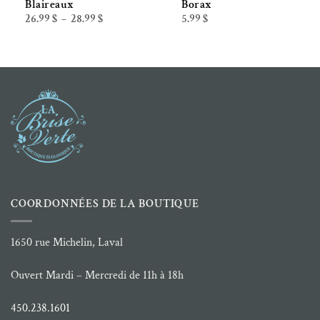
Blaireaux
Borax
Plage
26.99
$
28.99
$
5.99
$
–
de
prix :
26.99 $
à
28.99 $
COORDONNÉES DE LA BOUTIQUE
1650 rue Michelin, Laval
Ouvert Mardi – Mercredi de 11h à 18h
450.238.1601