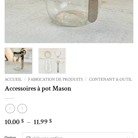
ACCUEIL
/
FABRICATION DE PRODUITS
/
CONTENANT & OUTIL
Accessoires à pot Mason
Plage
10.00
–
11.99
$
$
de
Alternative:
prix :
Option