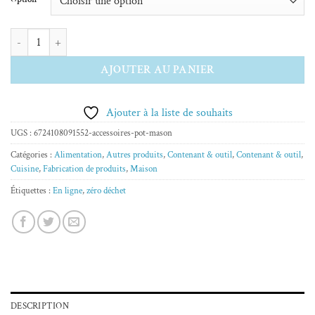
10.00 $
à
quantité de Accessoires à pot Mason
11.99 $
AJOUTER AU PANIER
Ajouter à la liste de souhaits
UGS :
6724108091552-accessoires-pot-mason
Catégories :
Alimentation
,
Autres produits
,
Contenant & outil
,
Contenant & outil
,
Cuisine
,
Fabrication de produits
,
Maison
Étiquettes :
En ligne
,
zéro déchet
DESCRIPTION