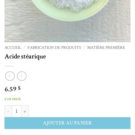
ACCUEIL
/
FABRICATION DE PRODUITS
/
MATIÈRE PREMIÈRE
Acide stéarique
6.59
$
6 en stock
quantité de Acide stéarique
Alternative:
AJOUTER AU PANIER