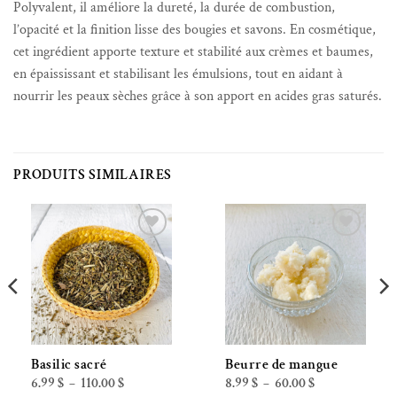
Polyvalent, il améliore la dureté, la durée de combustion,
l’opacité et la finition lisse des bougies et savons. En cosmétique,
cet ingrédient apporte texture et stabilité aux crèmes et baumes,
en épaississant et stabilisant les émulsions, tout en aidant à
nourrir les peaux sèches grâce à son apport en acides gras saturés.
PRODUITS SIMILAIRES
Ajouter à la liste de souhaits
Ajouter à la liste de souhaits
Basilic sacré
Beurre de mangue
Plage
Plage
6.99
$
110.00
$
8.99
$
60.00
$
–
–
de
de