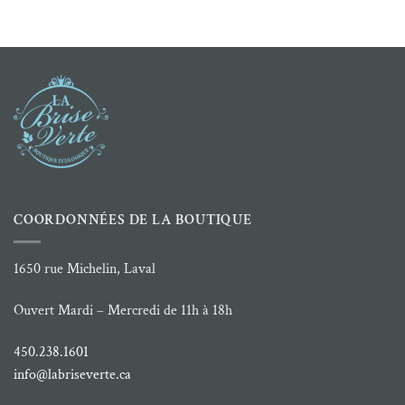
prix :
prix :
6.99 $
8.99 $
à
à
110.00 $
60.00 $
COORDONNÉES DE LA BOUTIQUE
1650 rue Michelin, Laval
Ouvert Mardi – Mercredi de 11h à 18h
450.238.1601
info@labriseverte.ca