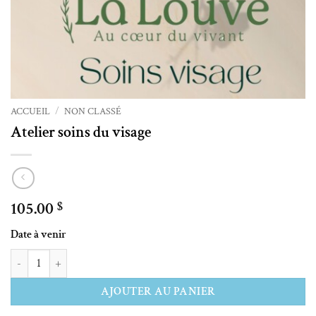
ACCUEIL
/
NON CLASSÉ
Atelier soins du visage
105.00
$
Date à venir
quantité de Atelier soins du visage
Alternative:
AJOUTER AU PANIER