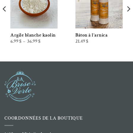
Argile blanche kaolin
Bâton à l’arnica
Plage
6.99
$
36.99
$
21.49
$
–
de
prix :
6.99 $
à
36.99 $
COORDONNÉES DE LA BOUTIQUE