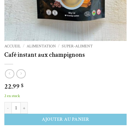
ACCUEIL
/
ALIMENTATION
/
SUPER-ALIMENT
Café instant aux champignons
22.99
$
2 en stock
quantité de Café instant aux champignons
Alternative:
AJOUTER AU PANIER