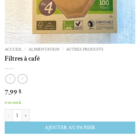
ACCUEIL
/
ALIMENTATION
/
AUTRES PRODUITS
Filtres à café
7.99
$
6 en stock
quantité de Filtres à café
Alternative:
AJOUTER AU PANIER