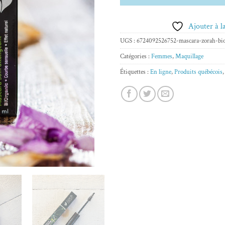
Ajouter à la
UGS :
6724092526752-mascara-zorah-bi
Catégories :
Femmes
,
Maquillage
Étiquettes :
En ligne
,
Produits québécois