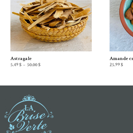
Astragale
Amande c
Plage
5.49
$
50.00
$
25.99
$
–
de
prix :
5.49 $
à
50.00 $