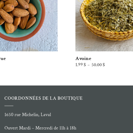
rue
Avoine
Plage
1.99
$
50.00
$
–
de
prix :
1.99 $
à
50.00 $
COORDONNÉES DE LA BOUTIQUE
1650 rue Michelin, Laval
Ouvert Mardi – Mercredi de 11h à 18h