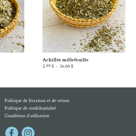
Achillée millefeuille
Plage
2.99
$
36.00
$
–
de
prix :
2.99 $
à
36.00 $
Politique de livraison et de retour
Politique de confidentialité
Conditions d’utilisation