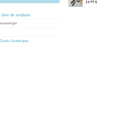
24.99
$
 liste de souhaits
ocosmetique
,
Zorah Cosmétiques