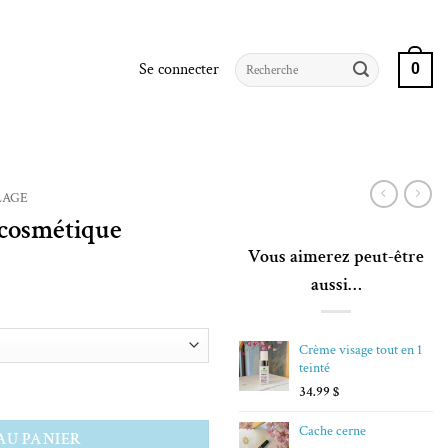
Recherche
Se connecter
0
pour :
LAGE
cosmétique
Vous aimerez peut-être
aussi…
Crème visage tout en 1
teinté
étique
34.99
$
Cache cerne
AU PANIER