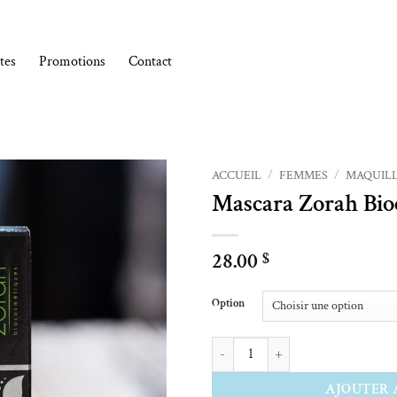
tes
Promotions
Contact
ACCUEIL
/
FEMMES
/
MAQUIL
Mascara Zorah Bio
Ajouter à la liste de souhaits
28.00
$
Alternative:
Option
quantité de Mascara Zorah Biocosm
AJOUTER 