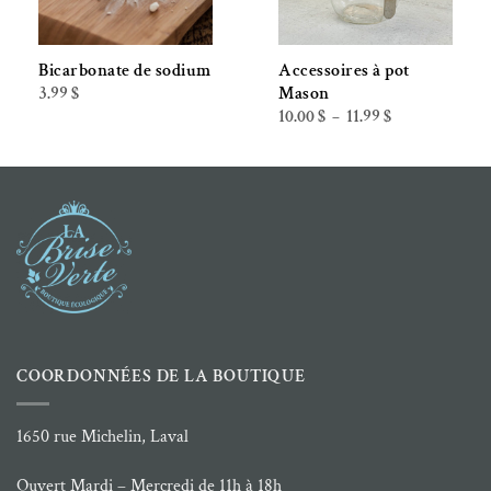
Bicarbonate de sodium
Accessoires à pot
3.99
$
Mason
Plage
10.00
$
11.99
$
–
de
prix :
10.00 $
à
11.99 $
COORDONNÉES DE LA BOUTIQUE
1650 rue Michelin, Laval
Ouvert Mardi – Mercredi de 11h à 18h