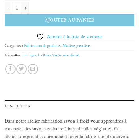
quantité de Atelier savon
Alternative:
AJOUTER AU PANIER
Ajouter à la liste de souhaits
Catégories :
Fabrication de produits
,
Matière première
Étiquettes :
En ligne
,
La Brise Verte
,
zéro déchet
DESCRIPTION
Dans notre atelier fabrication savon à froid vous apprendrez à
concocter des savons en barre à base d’huiles végétales. Cet
atelier comprend la documentation et la fabrication d’un savon.