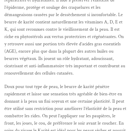
réparatrices et hydratantes. Il aide à préserver l’élasticité de
l’épiderme, protège et soulage des craquelures et les
démangeaisons causées par le dessèchement si inconfortable. Le
beurre de karité contient naturellement les vitamines A, D, E et
K, qui sont reconnues contre le vieillissement de la peau. Il est
riche en phytostérols aux vertus protectrices et régénérantes. On
y retrouve aussi une portion très élevée d’acides gras essentiels
(AGE), encore plus que dans la plupart des autres huiles ou
beurres végétaux. Ils jouent un rôle hydratant, adoucissant,
cicatrisant et anti-inflammatoire très important et contribuent au
renouvellement des cellules cutanées.
Doux pour tout type de peau, le beurre de karité pénètre
rapidement et laisse une sensation très agréable de bien-être en
donnant à la peau un fini soyeux et une certaine plasticité. Il peut
être utilisé sans restriction pour améliorer l’élasticité de la peau et
combattre les rides. On peut l’appliquer sur les paupières, le
front, les joues, le cou, de préférence le soir avant le coucher. En
soins du visage le Karité est idéal pour les peaux sèches et nourrit