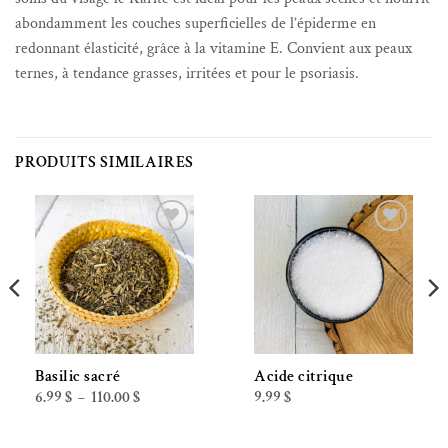
abondamment les couches superficielles de l’épiderme en
redonnant élasticité, grâce à la vitamine E. Convient aux peaux
ternes, à tendance grasses, irritées et pour le psoriasis.
PRODUITS SIMILAIRES
Ajouter à la liste de souhaits
Ajouter à la liste de souhaits
Basilic sacré
Acide citrique
Plage
6.99
$
110.00
$
9.99
$
–
de
prix :
6.99 $
à