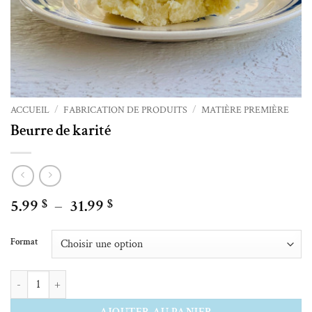
ACCUEIL
/
FABRICATION DE PRODUITS
/
MATIÈRE PREMIÈRE
Beurre de karité
Plage
5.99
–
31.99
$
$
de
Alternative:
prix :
Format
5.99 $
à
quantité de Beurre de karité
31.99 $
AJOUTER AU PANIER