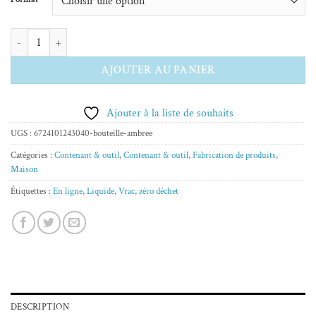
2.79 $
à
quantité de Bouteille à pipette
3.59 $
AJOUTER AU PANIER
Ajouter à la liste de souhaits
UGS :
6724101243040-bouteille-ambree
Catégories :
Contenant & outil
,
Contenant & outil
,
Fabrication de produits
,
Maison
Étiquettes :
En ligne
,
Liquide
,
Vrac
,
zéro déchet
DESCRIPTION