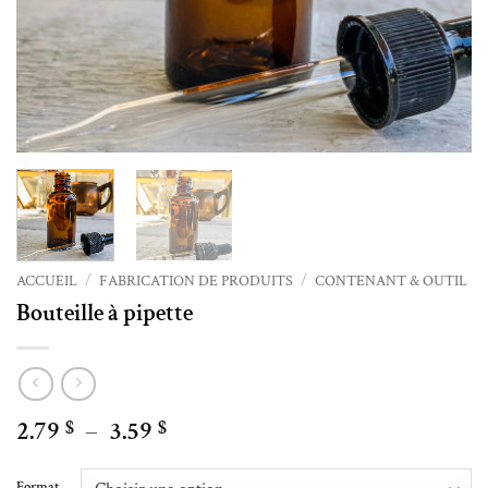
ACCUEIL
/
FABRICATION DE PRODUITS
/
CONTENANT & OUTIL
Bouteille à pipette
Plage
2.79
–
3.59
$
$
de
Alternative:
prix :
Format