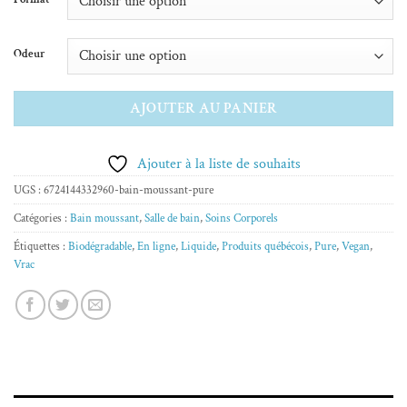
8.79 $
à
Odeur
31.99 $
AJOUTER AU PANIER
Ajouter à la liste de souhaits
UGS :
6724144332960-bain-moussant-pure
Catégories :
Bain moussant
,
Salle de bain
,
Soins Corporels
Étiquettes :
Biodégradable
,
En ligne
,
Liquide
,
Produits québécois
,
Pure
,
Vegan
,
Vrac