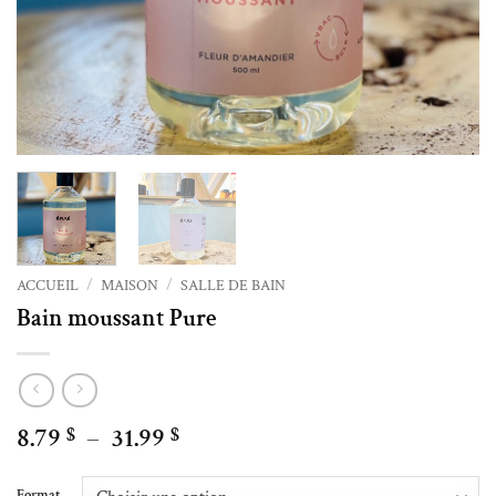
ACCUEIL
/
MAISON
/
SALLE DE BAIN
Bain moussant Pure
Plage
8.79
–
31.99
$
$
de
Alternative:
prix :
Format