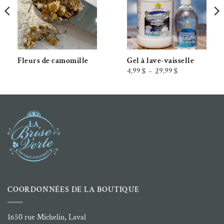
Fleurs de camomille
Gel à lave-vaisselle
Plage
4.99
$
29.99
$
–
de
prix :
4.99 $
à
29.99 $
COORDONNÉES DE LA BOUTIQUE
1650 rue Michelin, Laval