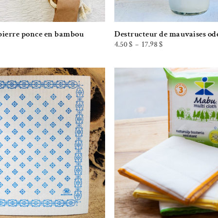
 pierre ponce en bambou
Destructeur de mauvaises od
Plage
4.50
$
17.98
$
–
de
prix :
4.50 $
à
17.98 $
Ajouter à la liste de souhaits
Ajouter à la l