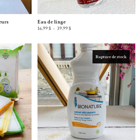
eurs
Eau de linge
Plage
16.99
$
39.99
$
–
de
prix :
16.99 $
à
39.99 $
Rupture de stock
iste de souhaits
Ajouter à la liste de souhaits