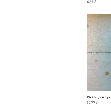
6.39
$
Fer à Cheval
Kali Déodorant
La Goutte d'or
Land Art
Le comptoir Aroma
Les produits de Maya
Marie fil
Milanaise
NatureSac
Oko Créations
Oneka
Nettoyant po
Pure
16.99
$
Purely Great