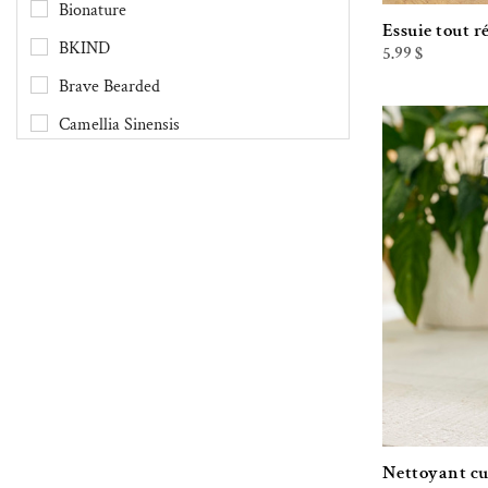
Bionature
Essuie tout r
BKIND
5.99
$
Brave Bearded
Camellia Sinensis
Chimes
Clef des Champs
Danesco
Demain Demain
Dental Lace
DivaCup
Druide
Écco
Ecolips
Nettoyant cui