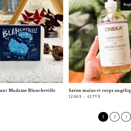
Rupt
Ajouter à la liste de souhaits
Ajouter à la l
hant Madame Blancheville
Savon mains et corps angéli
Plage
12.00
$
42.99
$
–
de
prix :
12.00 $
à
42.99 $
1
2