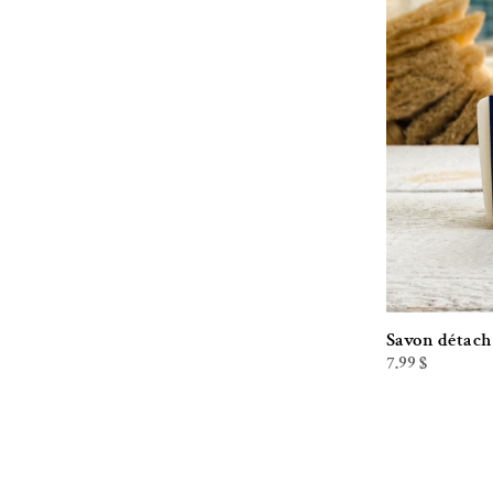
Savon détac
7.99
$