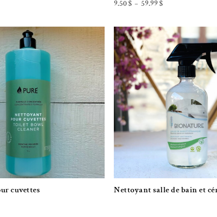
Plage
9.50
$
59.99
$
–
de
prix :
9.50 $
à
59.99 $
Ajouter à la liste de souhaits
Ajouter à la l
ur cuvettes
Nettoyant salle de bain et c