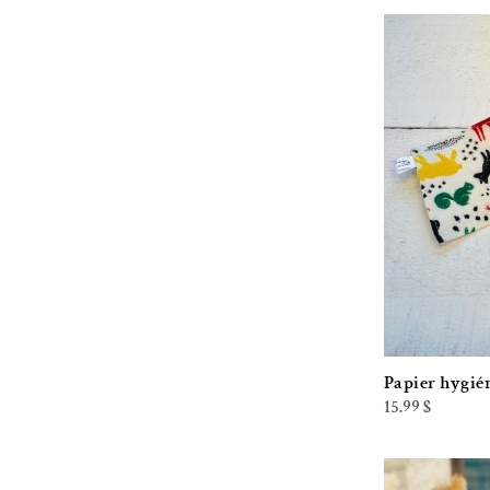
Redecker
Rose Citron
Savonnerie des Diligences
Skin Essence Organics
Souris Verte
Stasher
Stojo
The future is bamboo
The Green Beaver Company
The Soap Works
Papier hygié
15.99
$
woobamboo
Zayat Aroma
Zorah Cosmétiques