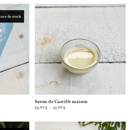
ure de stock
iste de souhaits
Ajouter à la liste de souhaits
Savon de Castille maison
Plage
10.99
$
41.99
$
–
de
prix :
10.99 $
à
41.99 $