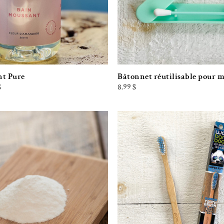
nt Pure
Bâtonnet réutilisable pour 
Plage
$
8.99
$
de
prix :
8.79 $
à
31.99 $
Ajouter à la liste de souhaits
Ajouter à la l