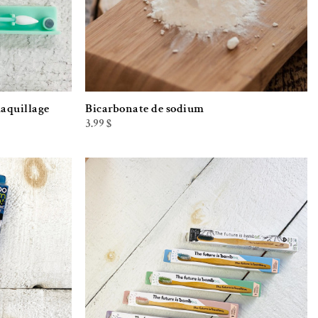
maquillage
Bicarbonate de sodium
3.99
$
iste de souhaits
Ajouter à la liste de souhaits