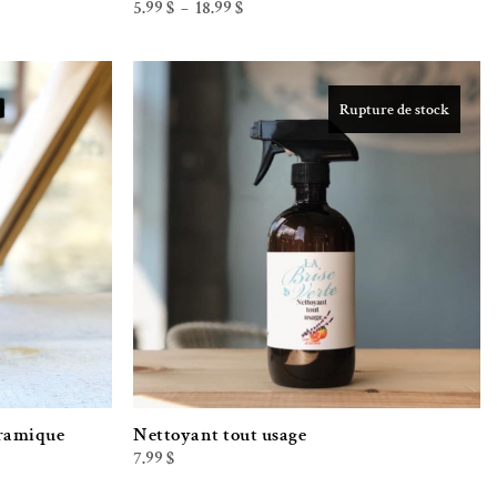
Plage
5.99
$
18.99
$
–
de
prix :
5.99 $
à
18.99 $
Rupture de stock
iste de souhaits
Ajouter à la liste de souhaits
éramique
Nettoyant tout usage
7.99
$