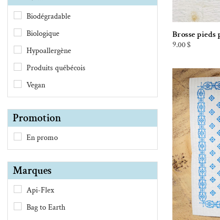
Biodégradable
Biologique
Brosse pieds
9.00
$
Hypoallergène
Produits québécois
Vegan
Promotion
En promo
Marques
Api-Flex
Bag to Earth