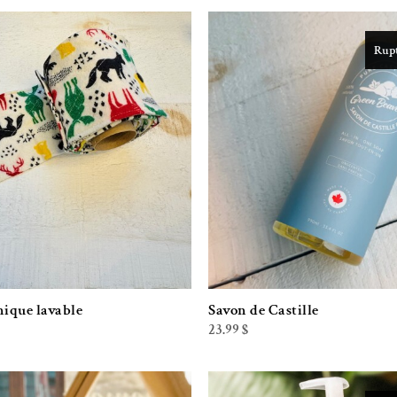
Rupt
Ajouter à la liste de souhaits
Ajouter à la l
nique lavable
Savon de Castille
23.99
$