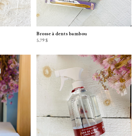
Brosse à dents bambou
5.79
$
iste de souhaits
Ajouter à la liste de souhaits