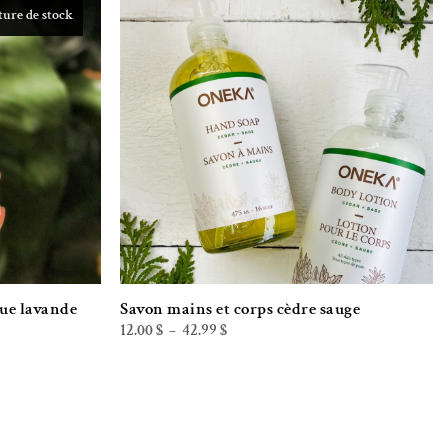
ure de stock
iste de souhaits
Ajouter à la liste de souhaits
que lavande
Savon mains et corps cèdre sauge
Plage
12.00
$
42.99
$
–
de
prix :
12.00 $
à
42.99 $