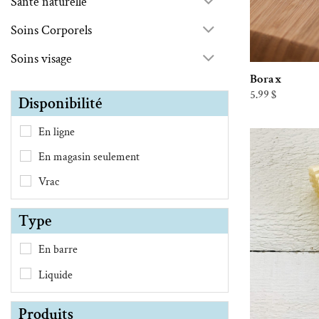
Santé naturelle
Soins Corporels
Soins visage
Borax
5.99
$
Disponibilité
En ligne
En magasin seulement
Vrac
Type
En barre
Liquide
Produits