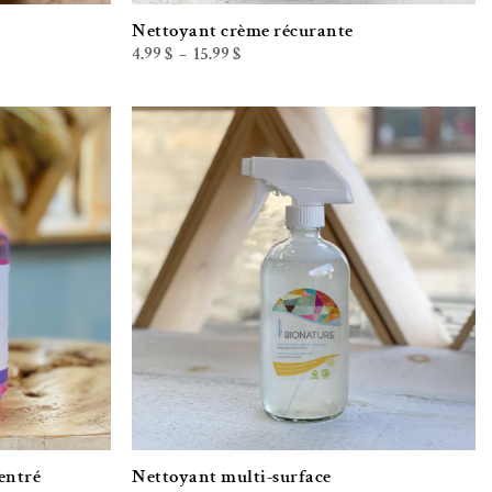
Nettoyant crème récurante
Plage
4.99
$
15.99
$
–
de
prix :
4.99 $
à
15.99 $
iste de souhaits
Ajouter à la liste de souhaits
entré
Nettoyant multi-surface