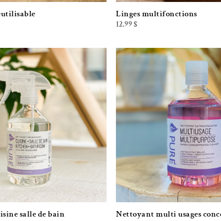
éutilisable
Linges multifonctions
12.99
$
Ajouter à la liste de souhaits
Ajouter à la l
sine salle de bain
Nettoyant multi usages conc