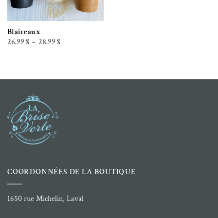
Blaireaux
Plage
26.99
$
28.99
$
–
de
prix :
26.99 $
à
28.99 $
COORDONNÉES DE LA BOUTIQUE
1650 rue Michelin, Laval