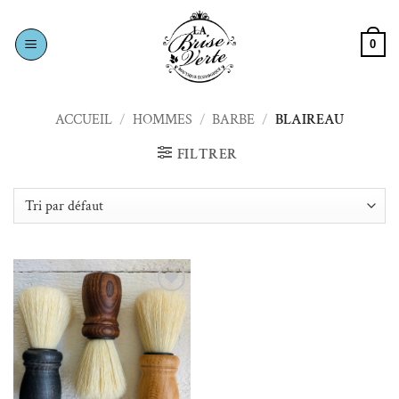
Passer
au
0
contenu
ACCUEIL
/
HOMMES
/
BARBE
/
BLAIREAU
FILTRER
Ajouter à la liste de souhaits