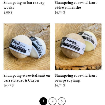
Shampoing en barre soap
Shampoing et revitalisant
works
cèdre et menthe
2.00
$
16.99
$
Ajouter à la liste de souhaits
Ajouter à la liste de souhaits
Shampoing et revitalisant en
Shampoing et revitalisant
barre Bleuet & Citron
orange et ylang
16.99
$
16.99
$
1
2