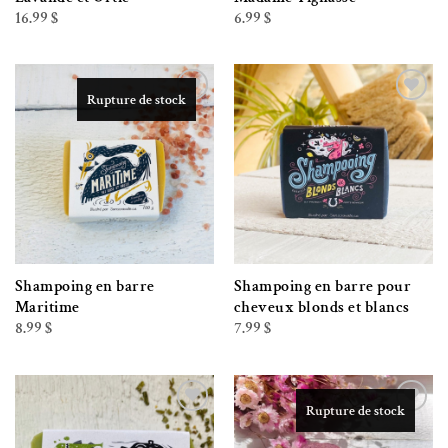
16.99
$
6.99
$
Rupture de stock
Ajouter à la liste de souhaits
Ajouter à la liste de souhaits
Shampoing en barre
Shampoing en barre pour
Maritime
cheveux blonds et blancs
8.99
$
7.99
$
Rupture de stock
Ajouter à la liste de souhaits
Ajouter à la liste de souhaits