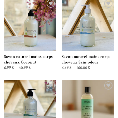
Ajouter à la liste de souhaits
Ajouter à la liste de souhaits
Savon naturel mains corps
Savon naturel mains corps
cheveux Coconut
cheveux Sans odeur
Plage
Plage
6.99
$
30.99
$
6.99
$
160.00
$
–
–
de
de
prix :
prix :
6.99 $
6.99 $
à
à
30.99 $
160.00 $
Ajouter à la liste de souhaits
Ajouter à la liste de souhaits