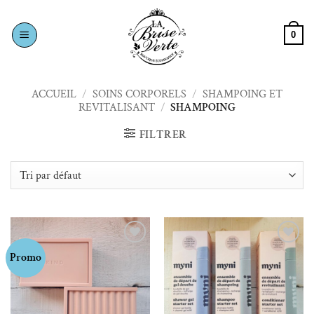
Passer
au
0
contenu
ACCUEIL
/
SOINS CORPORELS
/
SHAMPOING ET
REVITALISANT
/
SHAMPOING
FILTRER
Ajouter à la liste de souhaits
Ajouter à la liste de souhaits
Promo