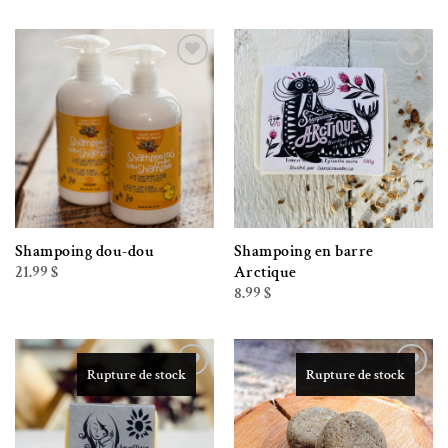
prix :
à
13.99 $
49.99 $
à
49.99 $
Ajouter à la liste de souhaits
Ajouter à la liste de souhaits
Shampoing dou-dou
Shampoing en barre
21.99
$
Arctique
8.99
$
Rupture de stock
Rupture de stock
Ajouter à la liste de souhaits
Ajouter à la liste de souhaits