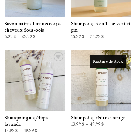
Savon naturel mains corps
Shampoing 3 en 1 thé vert et
cheveux Sous-bois
pin
Plage
Plage
6.99
$
29.99
$
15.99
$
75.99
$
–
–
de
de
prix :
prix :
6.99 $
15.99 $
à
à
29.99 $
75.99 $
Rupture de stock
Ajouter à la liste de souhaits
Ajouter à la liste de souhaits
Shampoing angélique
Shampoing cèdre et sauge
Plage
13.99
$
49.99
$
lavande
–
de
Plage
13.99
$
49.99
$
–
prix :
de
13.99 $