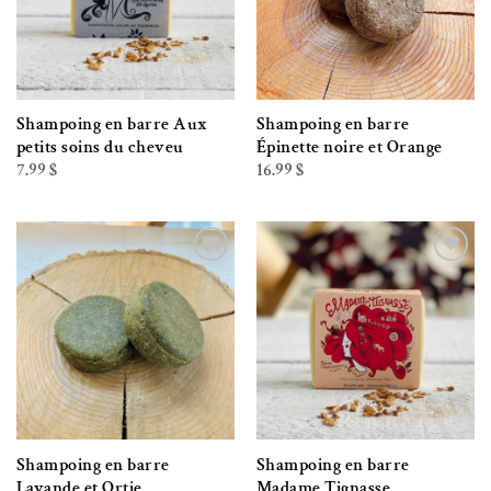
Shampoing en barre Aux
Shampoing en barre
petits soins du cheveu
Épinette noire et Orange
7.99
$
16.99
$
Ajouter à la liste de souhaits
Ajouter à la liste de souhaits
Shampoing en barre
Shampoing en barre
Lavande et Ortie
Madame Tignasse