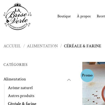
Passer
au
contenu
Boutique
À propos
Recet
ACCUEIL
/
ALIMENTATION
/
CÉRÉALE & FARINE
CATÉGORIES
Promo
Alimentation
Arôme naturel
Autres produits
Céréale & farine