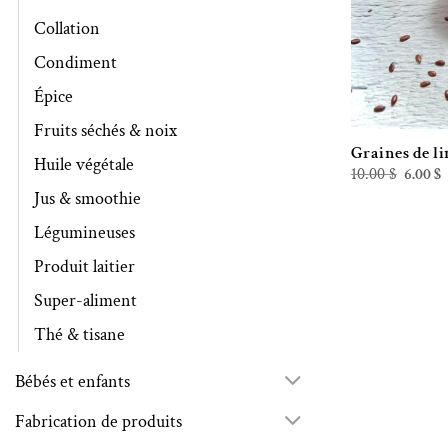
Collation
Condiment
Épice
Fruits séchés & noix
Graines de li
Huile végétale
Le
L
10.00
$
6.00
$
prix
p
Jus & smoothie
initial
a
était :
e
10.00 $.
6
Légumineuses
Produit laitier
Super-aliment
Thé & tisane
Bébés et enfants
Fabrication de produits