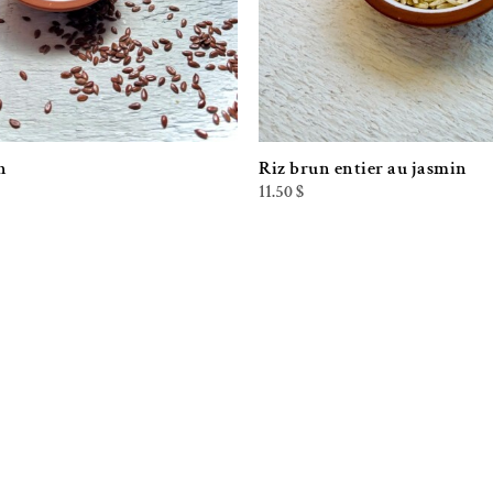
n
Riz brun entier au jasmin
e
11.50
$
rix
ctuel
st :
.00 $.