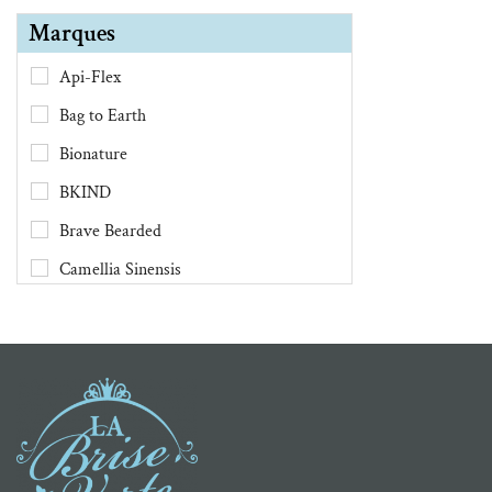
Marques
Api-Flex
Bag to Earth
Bionature
BKIND
Brave Bearded
Camellia Sinensis
Chimes
Clef des Champs
Danesco
Demain Demain
Dental Lace