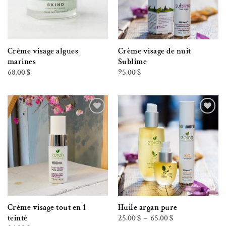
Crème visage algues
Crème visage de nuit
marines
Sublime
68.00
$
95.00
$
Ajouter à la liste de souhaits
Ajouter à la liste de souhaits
Crème visage tout en 1
Huile argan pure
Plage
25.00
$
65.00
$
teinté
–
de