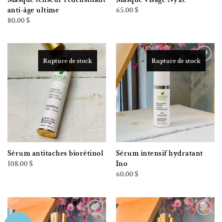
65.00
$
anti-âge ultime
80.00
$
Rupture de stock
Rupture de stock
Ajouter à la liste de souhaits
Ajouter à la liste de souhaits
Sérum antitaches biorétinol
Sérum intensif hydratant
108.00
$
Ino
60.00
$
Ajouter à la liste de souhaits
Ajouter à la liste de souhaits