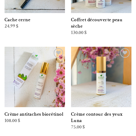
Cache cerne
Coffret découverte peau
24.99
$
sèche
130.00
$
Ajouter à la liste de souhaits
Ajouter à la liste de souhaits
Crème antitaches biorétinol
Crème contour des yeux
108.00
$
Luna
75.00
$