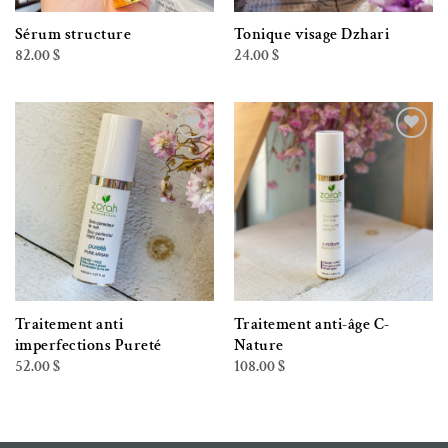
Sérum structure
Tonique visage Dzhari
82.00
$
24.00
$
Ajouter à la liste de souhaits
Ajouter à la liste de souhaits
Traitement anti
Traitement anti-âge C-
imperfections Pureté
Nature
52.00
$
108.00
$