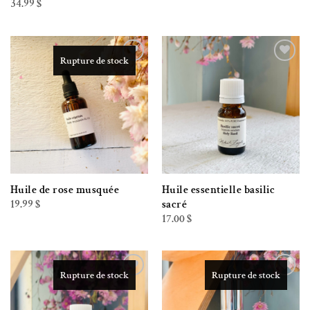
34.99
$
prix :
25.00 $
à
65.00 $
Rupture de stock
Ajouter à la liste de souhaits
Ajouter à la liste de souhaits
Huile de rose musquée
Huile essentielle basilic
19.99
$
sacré
17.00
$
Rupture de stock
Rupture de stock
Ajouter à la liste de souhaits
Ajouter à la liste de souhaits