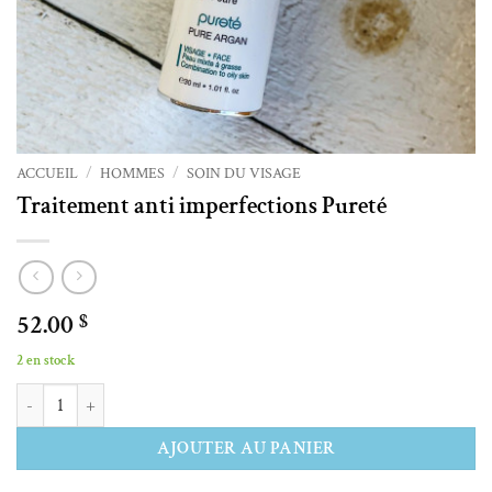
ACCUEIL
/
HOMMES
/
SOIN DU VISAGE
Traitement anti imperfections Pureté
52.00
$
2 en stock
quantité de Traitement anti imperfections Pureté
Alternative:
AJOUTER AU PANIER