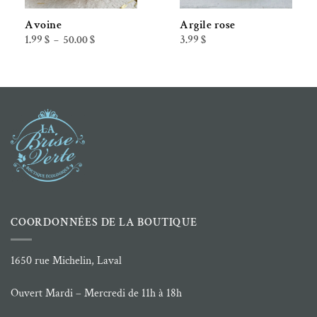
Avoine
Argile rose
Plage
1.99
$
50.00
$
3.99
$
–
de
prix :
1.99 $
à
50.00 $
COORDONNÉES DE LA BOUTIQUE
1650 rue Michelin, Laval
Ouvert Mardi – Mercredi de 11h à 18h