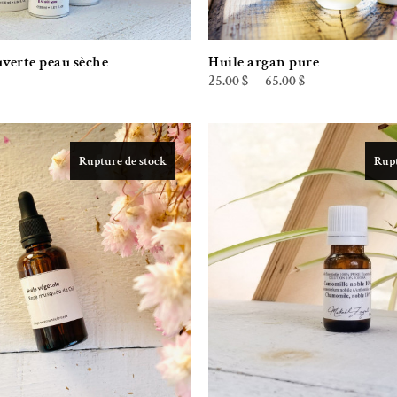
uverte peau sèche
Huile argan pure
Plage
25.00
$
65.00
$
–
de
prix :
25.00 $
à
65.00 $
Rupture de stock
Rupt
Ajouter à la liste de souhaits
Ajouter à la l