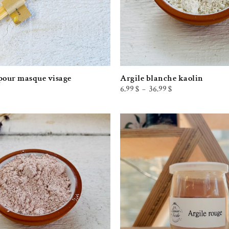
pour masque visage
Argile blanche kaolin
Plage
6.99
$
36.99
$
–
de
prix :
6.99 $
à
36.99 $
Ajouter à la liste de souhaits
Ajouter à la l