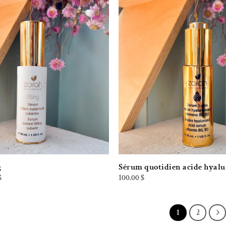
.
38.99 $.
48.00 $.
38.99 $.
Ajouter à la liste de souhaits
Ajouter à la l
g
Sérum quotidien acide hyal
Le
$
100.00
$
prix
actuel
est :
.
72.00 $.
1
2