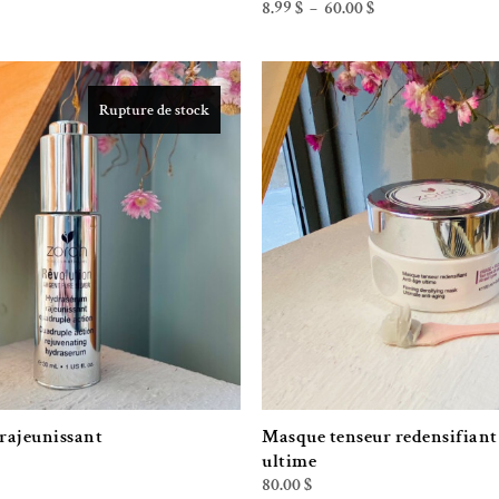
Plage
8.99
$
60.00
$
–
de
prix :
8.99 $
à
60.00 $
Rupture de stock
Ajouter à la liste de souhaits
Ajouter à la l
rajeunissant
Masque tenseur redensifiant
ultime
80.00
$