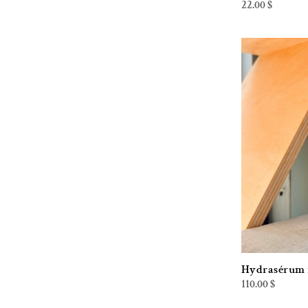
22.00
$
Ecolips
Fer à Cheval
Kali Déodorant
La Goutte d'or
Land Art
Le comptoir Aroma
Les produits de Maya
Marie fil
Milanaise
NatureSac
Oko Créations
Hydrasérum 
Oneka
110.00
$
Pure