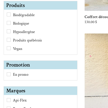
Produits
Biodégradable
Coffret déco
130.00
$
Biologique
Hypoallergène
Produits québécois
Vegan
Promotion
En promo
Marques
Api-Flex