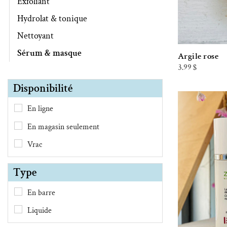
Exfoliant
Hydrolat & tonique
Nettoyant
Sérum & masque
Argile rose
3.99
$
Disponibilité
En ligne
En magasin seulement
Vrac
Type
En barre
Liquide