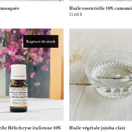
e musquée
Huile essentielle 10% camomi
15.00
$
Rupture de stock
Ajouter à la liste de souhaits
Ajouter à la l
elle Hélichryse italienne 10%
Huile végétale jojoba clair