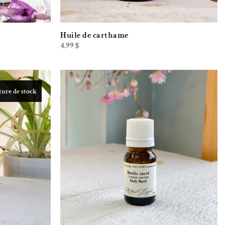
Huile de carthame
4.99
$
ure de stock
iste de souhaits
Ajouter à la liste de souhaits