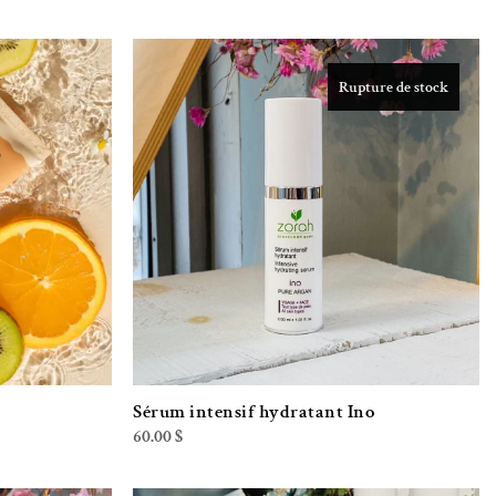
Rupture de stock
iste de souhaits
Ajouter à la liste de souhaits
Sérum intensif hydratant Ino
60.00
$