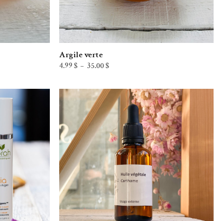
Argile verte
Plage
4.99
$
35.00
$
–
de
prix :
4.99 $
à
35.00 $
iste de souhaits
Ajouter à la liste de souhaits