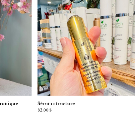
iste de souhaits
Ajouter à la liste de souhaits
uronique
Sérum structure
82.00
$