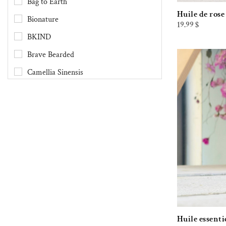
Bag to Earth
Huile de ros
Bionature
19.99
$
BKIND
Brave Bearded
Camellia Sinensis
Chimes
Clef des Champs
Danesco
Demain Demain
Dental Lace
DivaCup
Druide
Écco
Huile essenti