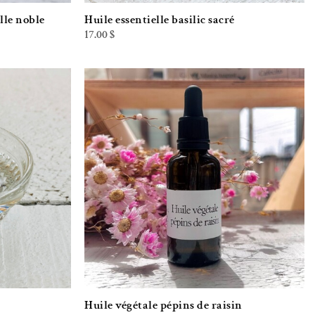
lle noble
Huile essentielle basilic sacré
17.00
$
iste de souhaits
Ajouter à la liste de souhaits
Huile végétale pépins de raisin