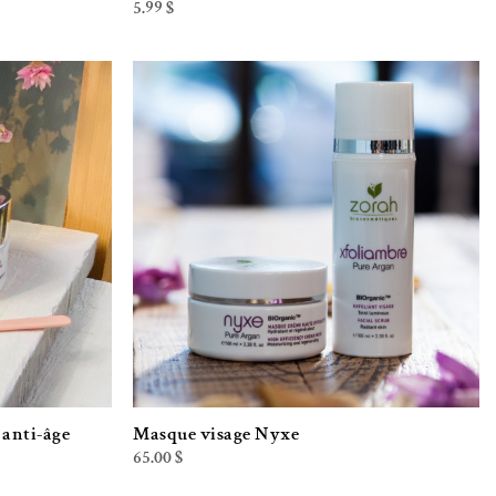
5.99
$
iste de souhaits
Ajouter à la liste de souhaits
 anti-âge
Masque visage Nyxe
65.00
$