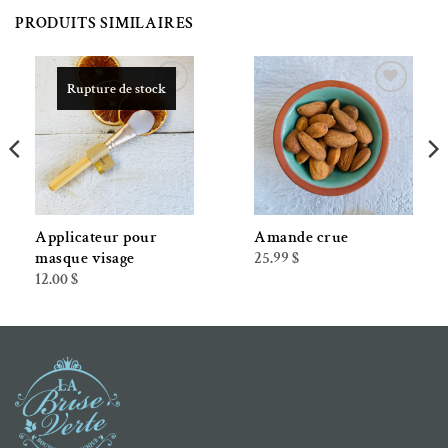
PRODUITS SIMILAIRES
Rupture de stock
Ajouter à la liste de souhaits
Ajouter à la liste de souhaits
Applicateur pour
Amande crue
25.99
$
masque visage
12.00
$