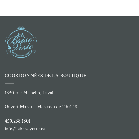
prix :
prix :
6.99 $
2.99 $
à
à
110.00 $
19.99 $
COORDONNÉES DE LA BOUTIQUE
1650 rue Michelin, Laval
Ouvert Mardi – Mercredi de 11h à 18h
450.238.1601
info@labriseverte.ca