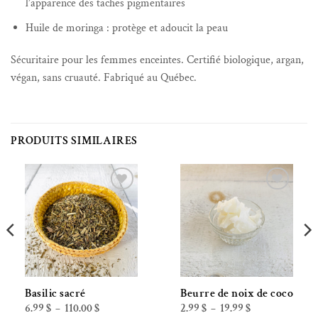
l’apparence des taches pigmentaires
Huile de moringa : protège et adoucit la peau
Sécuritaire pour les femmes enceintes. Certifié biologique, argan,
végan, sans cruauté. Fabriqué au Québec.
PRODUITS SIMILAIRES
Ajouter à la liste de souhaits
Ajouter à la liste de souhaits
Basilic sacré
Beurre de noix de coco
Plage
Plage
6.99
$
110.00
$
2.99
$
19.99
$
–
–
de
de