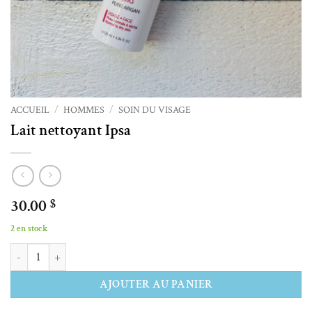
ACCUEIL
/
HOMMES
/
SOIN DU VISAGE
Lait nettoyant Ipsa
30.00
$
2 en stock
quantité de Lait nettoyant Ipsa
Alternative:
AJOUTER AU PANIER