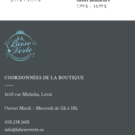
2.99
$
19.99
$
tissus Bionature
–
de
Plage
7.99
$
14.99
$
–
prix :
de
2.99 $
prix :
à
7.99 $
19.99 $
à
14.99 $
COORDONNÉES DE LA BOUTIQUE
1650 rue Michelin, Laval
Ouvert Mardi – Mercredi de 11h à 18h
450.238.1601
info@labriseverte.ca