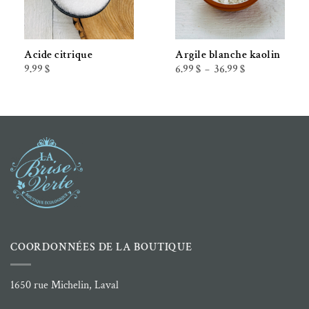
Acide citrique
Argile blanche kaolin
Plage
9.99
$
6.99
$
36.99
$
–
de
prix :
6.99 $
à
36.99 $
COORDONNÉES DE LA BOUTIQUE
1650 rue Michelin, Laval