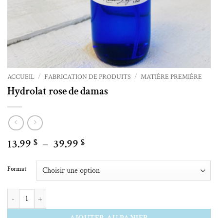
ACCUEIL
/
FABRICATION DE PRODUITS
/
MATIÈRE PREMIÈRE
Hydrolat rose de damas
Plage
13.99
–
39.99
$
$
de
Alternative:
prix :
Format
13.99 $
à
quantité de Hydrolat rose de damas
39.99 $
AJOUTER AU PANIER