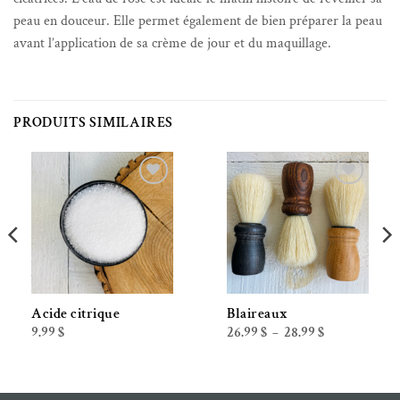
peau en douceur. Elle permet également de bien préparer la peau
avant l’application de sa crème de jour et du maquillage.
PRODUITS SIMILAIRES
Ajouter à la liste de souhaits
Ajouter à la liste de souhaits
Acide citrique
Blaireaux
Plage
9.99
$
26.99
$
28.99
$
–
de
prix :
26.99 $
à
28.99 $