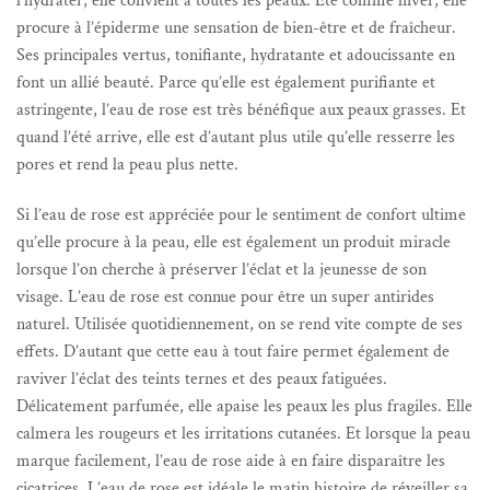
l’hydrater, elle convient à toutes les peaux. Été comme hiver, elle
procure à l’épiderme une sensation de bien-être et de fraîcheur.
Ses principales vertus, tonifiante, hydratante et adoucissante en
font un allié beauté. Parce qu’elle est également purifiante et
astringente, l’eau de rose est très bénéfique aux peaux grasses. Et
quand l’été arrive, elle est d’autant plus utile qu’elle resserre les
pores et rend la peau plus nette.
Si l’eau de rose est appréciée pour le sentiment de confort ultime
qu’elle procure à la peau, elle est également un produit miracle
lorsque l’on cherche à préserver l’éclat et la jeunesse de son
visage. L’eau de rose est connue pour être un super antirides
naturel. Utilisée quotidiennement, on se rend vite compte de ses
effets. D’autant que cette eau à tout faire permet également de
raviver l’éclat des teints ternes et des peaux fatiguées.
Délicatement parfumée, elle apaise les peaux les plus fragiles. Elle
calmera les rougeurs et les irritations cutanées. Et lorsque la peau
marque facilement, l’eau de rose aide à en faire disparaître les
cicatrices. L’eau de rose est idéale le matin histoire de réveiller sa