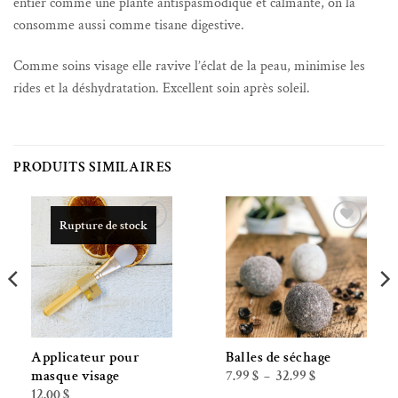
entier comme une plante antispasmodique et calmante, on la
consomme aussi comme tisane digestive.
Comme soins visage elle ravive l’éclat de la peau, minimise les
rides et la déshydratation. Excellent soin après soleil.
PRODUITS SIMILAIRES
Rupture de stock
Ajouter à la liste de souhaits
Ajouter à la liste de souhaits
Applicateur pour
Balles de séchage
Plage
7.99
$
32.99
$
masque visage
–
de
12.00
$
prix :