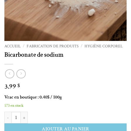
ACCUEIL
/
FABRICATION DE PRODUITS
/
HYGIÈNE CORPOREL
Bicarbonate de sodium
3.99
$
Vrac en boutique : 0.40$ / 100g
573 en stock
quantité de Bicarbonate de sodium
Alternative:
AJOUTER AU PANIER