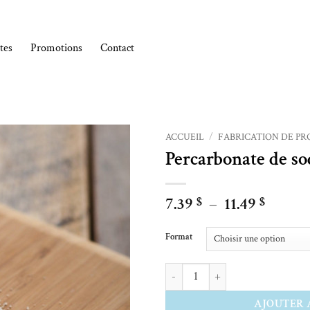
tes
Promotions
Contact
ACCUEIL
/
FABRICATION DE PR
Percarbonate de s
Ajouter à la liste de souhaits
Plage
7.39
–
11.49
$
$
de
Alternative:
prix :
Format
7.39 $
à
quantité de Percarbonate de sodium
11.49 $
AJOUTER 