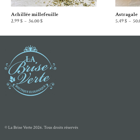
Achillée millefeuille
Astragale
Plage
2.99
$
36.00
$
5.49
$
50.
–
–
de
prix :
2.99 $
à
36.00 $
© La Brise Verte 2026. Tous droits réservés