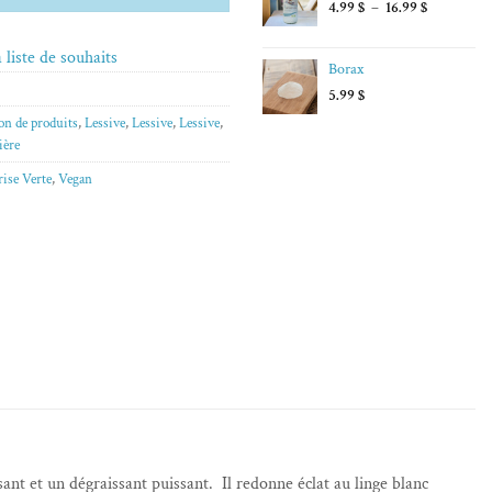
Plage
4.99
$
–
16.99
$
de
prix :
 liste de souhaits
Borax
4.99 $
à
5.99
$
16.99 $
on de produits
,
Lessive
,
Lessive
,
Lessive
,
ière
rise Verte
,
Vegan
sant et un dégraissant puissant. Il redonne éclat au linge blanc