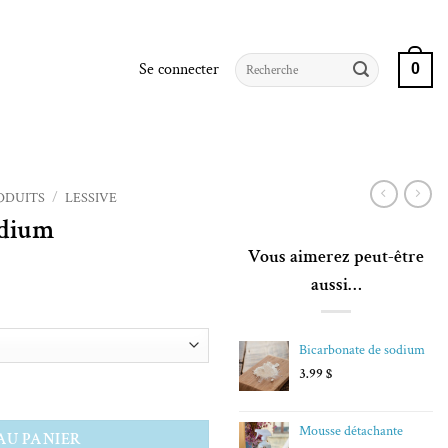
Recherche
Se connecter
0
pour :
ODUITS
/
LESSIVE
odium
Vous aimerez peut-être
aussi…
Bicarbonate de sodium
3.99
$
Mousse détachante
AU PANIER