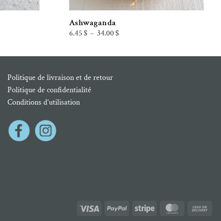
Ashwaganda
Plage
6.45
$
34.00
$
–
de
prix :
6.45 $
à
34.00 $
Politique de livraison et de retour
Politique de confidentialité
Conditions d’utilisation
Visa
PayPal
Stripe
MasterCard
Cas
On