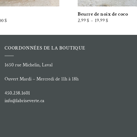
Beurre de noix de coco
Plage
Plage
00
$
2.99
$
19.99
$
–
de
de
prix :
prix :
5.49 $
2.99 $
à
à
50.00 $
19.99 $
COORDONNÉES DE LA BOUTIQUE
1650 rue Michelin, Laval
Ouvert Mardi – Mercredi de 11h à 18h
450.238.1601
info@labriseverte.ca