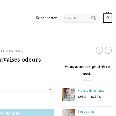
Recherche
Se connecter
0
pour :
LE & ENCENS
uvaises odeurs
Vous aimerez peut-être
aussi…
Mousse détachante
Plage
4.99
$
–
16.99
$
es odeurs
de
$
prix :
4.99 $
Eau de linge
AU PANIER