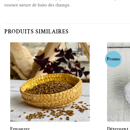
essence nature de baies des champs.
PRODUITS SIMILAIRES
Promo
Ajouter à la liste de souhaits
Fenugrec
Détergent 