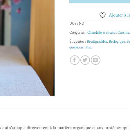
Ajouter à la
UGS :
ND
Catégories :
Chandelle & encens
,
Cuisine
Étiquettes :
Biodégradable
,
Biologique
,
Bi
québécois
,
Vrac
qui s’attaque directement à la matière organique et aux protéines qui