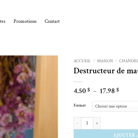
tes
Promotions
Contact
ACCUEIL
/
MAISON
/
CHANDEL
Destructeur de ma
Ajouter à la liste de souhaits
Plage
4.50
–
17.98
$
$
de
Alternative:
prix :
Format
4.50 $
à
quantité de Destructeur de mauvais
17.98 
AJOUTER 