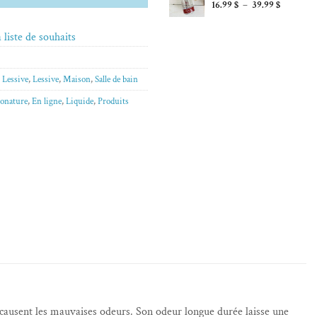
à
Plage
16.99
$
–
39.99
$
16.99 $
de
prix :
 liste de souhaits
16.99 $
à
39.99 $
,
Lessive
,
Lessive
,
Maison
,
Salle de bain
onature
,
En ligne
,
Liquide
,
Produits
 causent les mauvaises odeurs. Son odeur longue durée laisse une