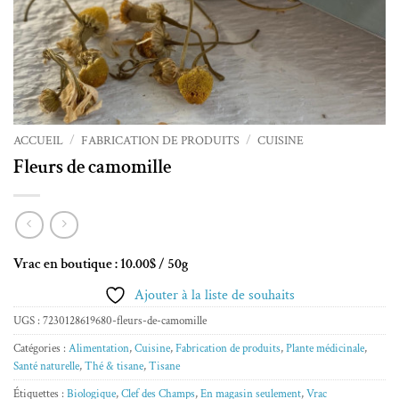
ACCUEIL
/
FABRICATION DE PRODUITS
/
CUISINE
Fleurs de camomille
Vrac en boutique : 10.00$ / 50g
Ajouter à la liste de souhaits
UGS :
7230128619680-fleurs-de-camomille
Catégories :
Alimentation
,
Cuisine
,
Fabrication de produits
,
Plante médicinale
,
Santé naturelle
,
Thé & tisane
,
Tisane
Étiquettes :
Biologique
,
Clef des Champs
,
En magasin seulement
,
Vrac