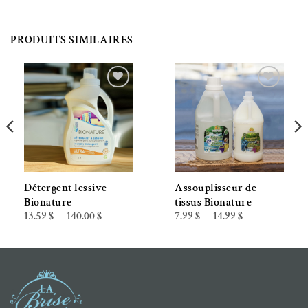
PRODUITS SIMILAIRES
Ajouter à la liste de souhaits
Ajouter à la liste de souhaits
Détergent lessive
Assouplisseur de
Bionature
tissus Bionature
Plage
Plage
13.59
$
140.00
$
7.99
$
14.99
$
–
–
de
de
prix :
prix :
13.59 $
7.99 $
à
à
140.00 $
14.99 $