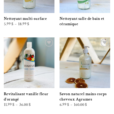
Nettoyant multi-surface
Nettoyant salle de bain et
Plage
5.99
$
18.99
$
céramique
–
de
prix :
5.99 $
à
18.99 $
Ajouter à la liste de souhaits
Ajouter à la liste de souhaits
Revitalisant vanille fleur
Savon naturel mains corps
d’orangé
cheveux Agrumes
Plage
Plage
11.99
$
36.00
$
6.99
$
160.00
$
–
–
de
de
prix :
prix :
11.99 $
6.99 $