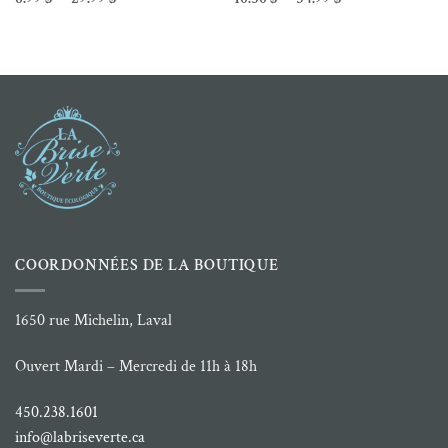
de
de
prix :
prix :
6.99 $
10.50 $
à
à
29.99 $
34.99 $
COORDONNÉES DE LA BOUTIQUE
1650 rue Michelin, Laval
Ouvert Mardi – Mercredi de 11h à 18h
450.238.1601
info@labriseverte.ca