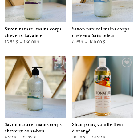
Savon naturel mains corps
Savon naturel mains corps
cheveux Lavande
cheveux Sans odeur
Plage
Plage
15.98
$
160.00
$
6.99
$
160.00
$
–
–
de
de
prix :
prix :
15.98 $
6.99 $
à
à
160.00 $
160.00 $
Ajouter à la liste de souhaits
Ajouter à la liste de souhaits
Savon naturel mains corps
Shampoing vanille fleur
cheveux Sous-bois
d’orangé
Plage
Plage
6.99
$
29.99
$
10.50
$
34.99
$
–
–