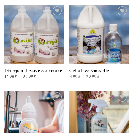
4.50 $
140.00 $
à
17.98 $
Ajouter à la liste de souhaits
Ajouter à la liste de souhaits
Détergent lessive concentré
Gel à lave-vaisselle
Plage
Plage
15.98
$
29.99
$
4.99
$
29.99
$
–
–
de
de
prix :
prix :
15.98 $
4.99 $
à
à
29.99 $
29.99 $
Ajouter à la liste de souhaits
Ajouter à la liste de souhaits