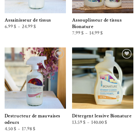
Assainisseur de tissus
Assouplisseur de tissus
Plage
6.99
$
24.99
$
Bionature
–
de
Plage
7.99
$
14.99
$
–
prix :
de
6.99 $
prix :
à
7.99 $
24.99 $
à
14.99 $
Ajouter à la liste de souhaits
Ajouter à la liste de souhaits
Destructeur de mauvaises
Détergent lessive Bionature
Plage
13.59
$
140.00
$
odeurs
–
de
Plage
4.50
$
17.98
$
–
prix :
de
13.59 $
prix :
à