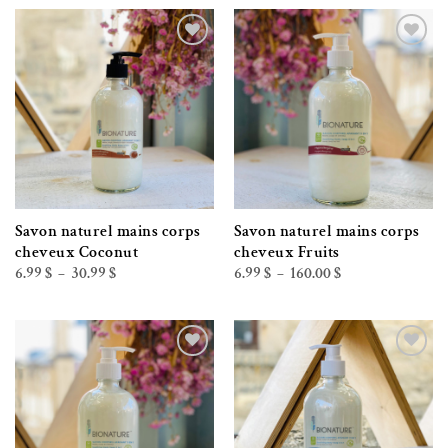
à
à
36.00 $
160.00 $
Ajouter à la liste de souhaits
Ajouter à la liste de souhaits
Savon naturel mains corps
Savon naturel mains corps
cheveux Coconut
cheveux Fruits
Plage
Plage
6.99
$
30.99
$
6.99
$
160.00
$
–
–
de
de
prix :
prix :
6.99 $
6.99 $
à
à
30.99 $
160.00 $
Ajouter à la liste de souhaits
Ajouter à la liste de souhaits