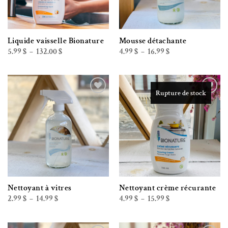
Liquide vaisselle Bionature
Mousse détachante
Plage
Plage
5.99
$
132.00
$
4.99
$
16.99
$
–
–
de
de
prix :
prix :
5.99 $
4.99 $
à
à
132.00 $
16.99 $
Rupture de stock
Ajouter à la liste de souhaits
Ajouter à la liste de souhaits
Nettoyant à vitres
Nettoyant crème récurante
Plage
Plage
2.99
$
14.99
$
4.99
$
15.99
$
–
–
de
de
prix :
prix :
2.99 $
4.99 $
à
à