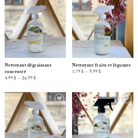
14.99 $
15.99 $
Ajouter à la liste de souhaits
Ajouter à la liste de souhaits
Nettoyant dégraissant
Nettoyant fruits et légumes
Plage
5.79
$
9.99
$
concentré
–
de
Plage
4.99
$
26.99
$
–
prix :
de
5.79 $
prix :
à
4.99 $
9.99 $
à
26.99 $
Ajouter à la liste de souhaits
Ajouter à la liste de souhaits