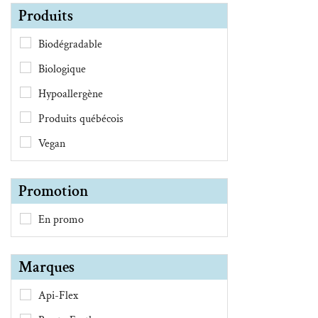
Produits
Biodégradable
Biologique
Hypoallergène
Produits québécois
Vegan
Promotion
En promo
Marques
Api-Flex