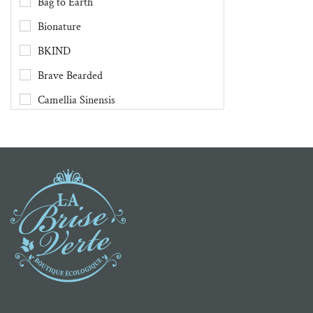
Bag to Earth
Bionature
BKIND
Brave Bearded
Camellia Sinensis
Chimes
Clef des Champs
Danesco
Demain Demain
Dental Lace
DivaCup
Druide
Écco