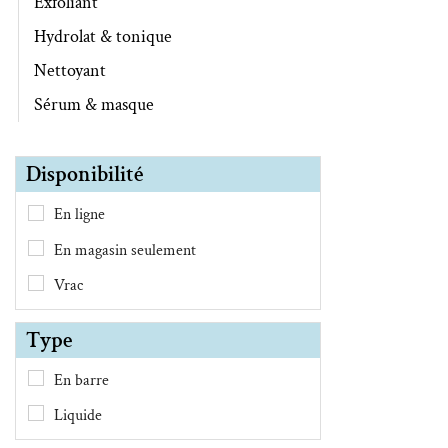
Exfoliant
Hydrolat & tonique
Nettoyant
Sérum & masque
Disponibilité
En ligne
En magasin seulement
Vrac
Type
En barre
Liquide