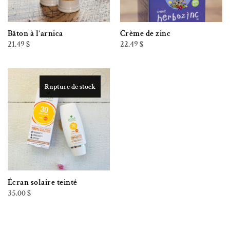
Bâton à l’arnica
Crème de zinc
21.49
$
22.49
$
Rupture de stock
Ajouter à la liste de souhaits
Écran solaire teinté
35.00
$