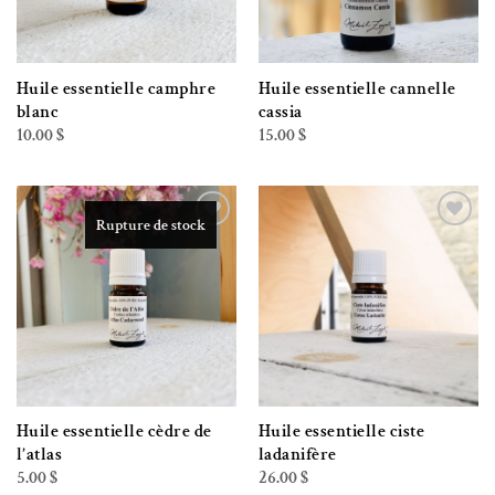
Huile essentielle camphre
Huile essentielle cannelle
blanc
cassia
10.00
$
15.00
$
Rupture de stock
Ajouter à la liste de souhaits
Ajouter à la liste de souhaits
Huile essentielle cèdre de
Huile essentielle ciste
l’atlas
ladanifère
5.00
$
26.00
$