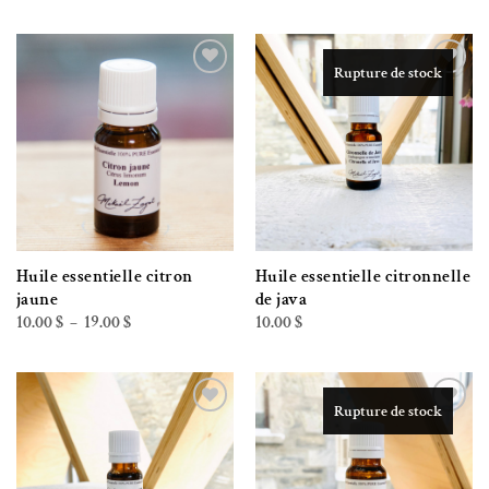
Rupture de stock
Ajouter à la liste de souhaits
Ajouter à la liste de souhaits
Huile essentielle citron
Huile essentielle citronnelle
jaune
de java
Plage
10.00
$
19.00
$
10.00
$
–
de
prix :
10.00 $
à
19.00 $
Rupture de stock
Ajouter à la liste de souhaits
Ajouter à la liste de souhaits