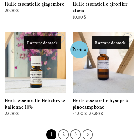
Huile essentielle gingembre
Huile essentielle giroflier,
20.00
$
clous
10.00
$
Rupture de stock
Rupture de stock
Ajouter à la liste de souhaits
Ajouter à la liste de souhaits
Promo
Huile essentielle Hélichryse
Huile essentielle hysope à
italienne 10%
pinocamphone
Le
Le
22.00
$
41.00
$
35.00
$
prix
prix
initial
actuel
était :
est :
41.00 $.
35.00 $.
1
2
3