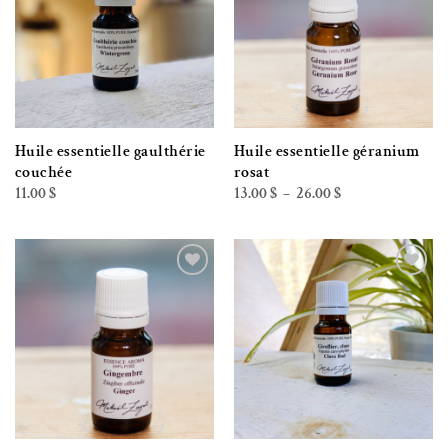
Huile essentielle gaulthérie
Huile essentielle géranium
couchée
rosat
Plage
11.00
$
13.00
$
26.00
$
–
de
prix :
13.00 $
à
26.00 $
Ajouter à la liste de souhaits
Ajouter à la liste de souhaits