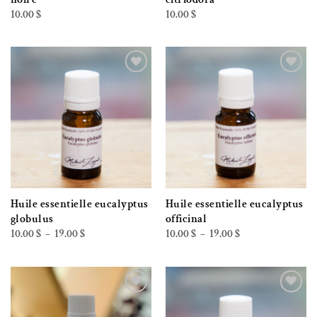
10.00
$
10.00
$
Ajouter à la liste de souhaits
Ajouter à la liste de souhaits
Huile essentielle eucalyptus
Huile essentielle eucalyptus
globulus
officinal
Plage
Plage
10.00
$
19.00
$
10.00
$
19.00
$
–
–
de
de
prix :
prix :
10.00 $
10.00 $
à
à
19.00 $
19.00 $
Ajouter à la liste de souhaits
Ajouter à la liste de souhaits