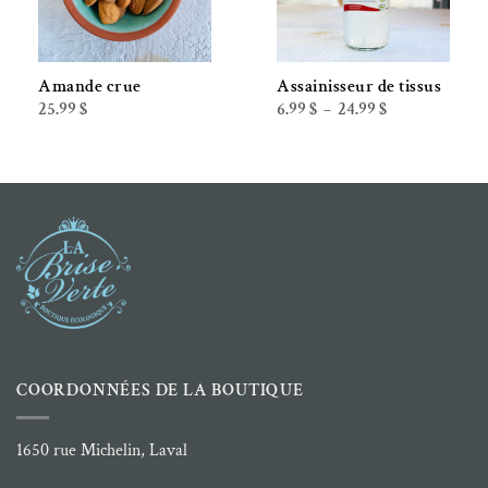
Amande crue
Assainisseur de tissus
Plage
25.99
$
6.99
$
24.99
$
–
de
prix :
6.99 $
à
24.99 $
COORDONNÉES DE LA BOUTIQUE
1650 rue Michelin, Laval