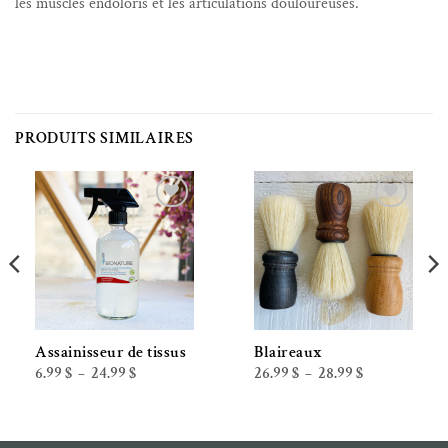
les muscles endoloris et les articulations douloureuses.
PRODUITS SIMILAIRES
Ajouter à la liste de souhaits
Ajouter à la liste de souhaits
Assainisseur de tissus
Blaireaux
Plage
Plage
6.99
$
24.99
$
26.99
$
28.99
$
–
–
de
de
prix :
prix :
6.99 $
26.99 $
à
à
24.99 $
28.99 $