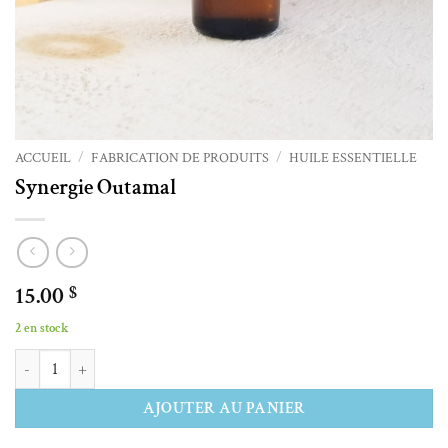
ACCUEIL
/
FABRICATION DE PRODUITS
/
HUILE ESSENTIELLE
Synergie Outamal
15.00
$
2 en stock
quantité de Synergie Outamal
Alternative:
AJOUTER AU PANIER