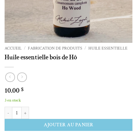
ACCUEIL
/
FABRICATION DE PRODUITS
/
HUILE ESSENTIELLE
Huile essentielle bois de Hô
10.00
$
3 en stock
quantité de Huile essentielle bois de Hô
Alternative:
AJOUTER AU PANIER