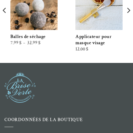
Balles de séchage
Applicateur pour
Plage
7.99
$
32.99
$
masque visage
–
de
12.00
$
prix :
7.99 $
à
32.99 $
COORDONNÉES DE LA BOUTIQUE