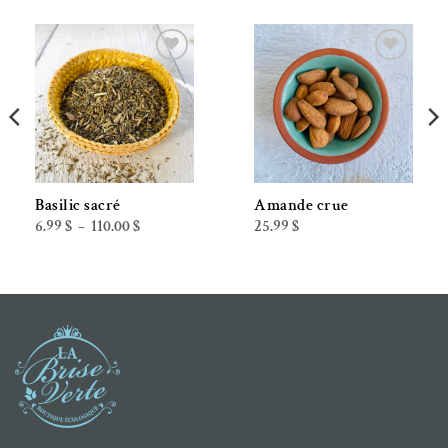
Ajouter à la liste de souhaits
Ajouter à la liste de souhaits
Basilic sacré
Amande crue
Plage
6.99
$
110.00
$
25.99
$
–
de
prix :
6.99 $
à
110.00 $