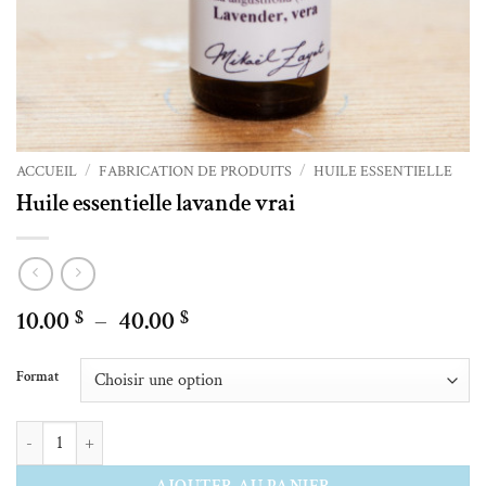
ACCUEIL
/
FABRICATION DE PRODUITS
/
HUILE ESSENTIELLE
Huile essentielle lavande vrai
Plage
10.00
–
40.00
$
$
de
Alternative:
prix :
Format
10.00 $
à
quantité de Huile essentielle lavande vrai
40.00 $
AJOUTER AU PANIER