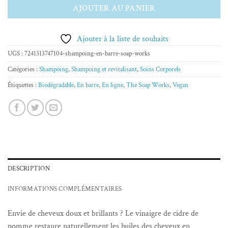
AJOUTER AU PANIER
Ajouter à la liste de souhaits
UGS :
7241313747104-shampoing-en-barre-soap-works
Catégories :
Shampoing
,
Shampoing et revitalisant
,
Soins Corporels
Étiquettes :
Biodégradable
,
En barre
,
En ligne
,
The Soap Works
,
Vegan
DESCRIPTION
INFORMATIONS COMPLÉMENTAIRES
Envie de cheveux doux et brillants ? Le vinaigre de cidre de
pomme restaure naturellement les huiles des cheveux en