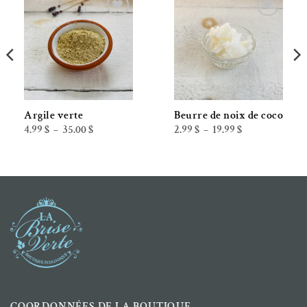
Ajouter à la liste de souhaits
Ajouter à la liste de souhaits
Argile verte
Beurre de noix de coco
Plage
Plage
4.99
$
35.00
$
2.99
$
19.99
$
–
–
de
de
prix :
prix :
4.99 $
2.99 $
à
à
35.00 $
19.99 $
COORDONNÉES DE LA BOUTIQUE