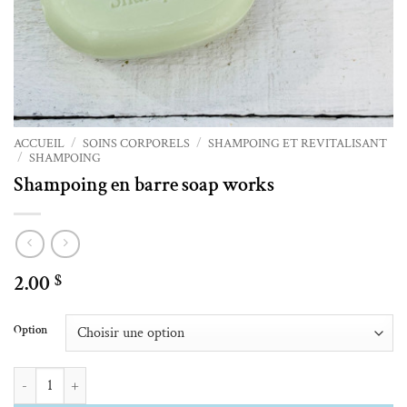
ACCUEIL
/
SOINS CORPORELS
/
SHAMPOING ET REVITALISANT
/
SHAMPOING
Shampoing en barre soap works
2.00
$
Alternative:
Option
quantité de Shampoing en barre soap works