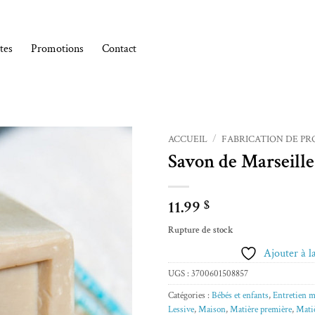
tes
Promotions
Contact
ACCUEIL
/
FABRICATION DE PR
Savon de Marseille
Ajouter à la liste de souhaits
11.99
$
Rupture de stock
Ajouter à la
UGS :
3700601508857
Catégories :
Bébés et enfants
,
Entretien 
Lessive
,
Maison
,
Matière première
,
Mati