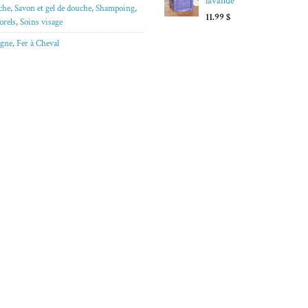
lavande
che
,
Savon et gel de douche
,
Shampoing
,
11.99
$
orels
,
Soins visage
igne
,
Fer à Cheval