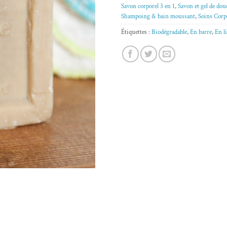
Savon corporel 3 en 1
,
Savon et gel de dou
Shampoing & bain moussant
,
Soins Corp
Étiquettes :
Biodégradable
,
En barre
,
En l