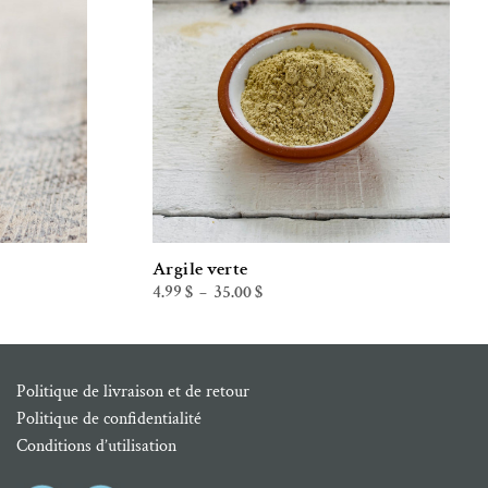
de souhaits
Ajouter à la liste de souhaits
Argile verte
Plage
4.99
$
35.00
$
–
de
prix :
4.99 $
à
35.00 $
Politique de livraison et de retour
Politique de confidentialité
Conditions d’utilisation