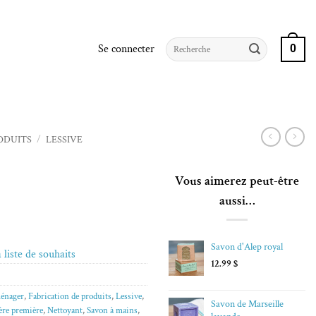
Recherche
Se connecter
0
pour :
ODUITS
/
LESSIVE
Vous aimerez peut-être
aussi…
Savon d'Alep royal
 liste de souhaits
12.99
$
ménager
,
Fabrication de produits
,
Lessive
,
Savon de Marseille
ère première
,
Nettoyant
,
Savon à mains
,