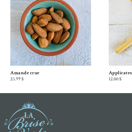
Ajouter à la liste de souhaits
Amande crue
Applicateu
25.99
$
12.00
$