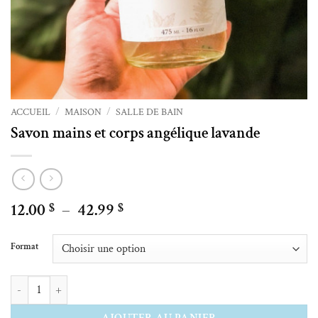
ACCUEIL
/
MAISON
/
SALLE DE BAIN
Savon mains et corps angélique lavande
Plage
12.00
–
42.99
$
$
de
Alternative:
prix :
Format
12.00 $
à
quantité de Savon mains et corps angélique lavande
42.99 $
AJOUTER AU PANIER