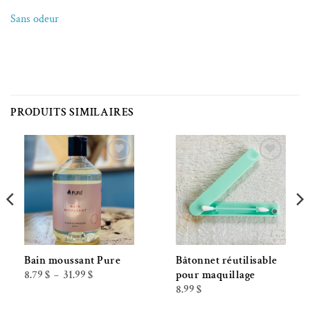
Sans odeur
PRODUITS SIMILAIRES
Ajouter à la liste de souhaits
Ajouter à la liste de souhaits
Bain moussant Pure
Bâtonnet réutilisable
Plage
8.79
$
31.99
$
pour maquillage
–
de
8.99
$
prix :
8.79 $
à