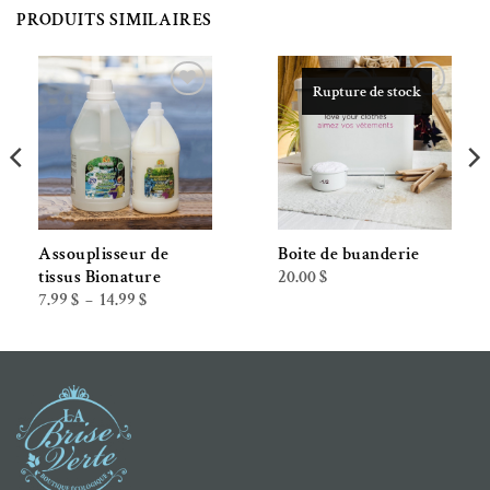
PRODUITS SIMILAIRES
Rupture de stock
Ajouter à la liste de souhaits
Ajouter à la liste de souhaits
Assouplisseur de
Boite de buanderie
20.00
$
tissus Bionature
Plage
7.99
$
14.99
$
–
de
prix :
7.99 $
à
14.99 $