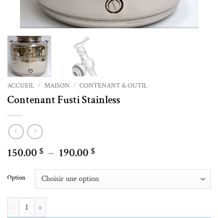
ACCUEIL
/
MAISON
/
CONTENANT & OUTIL
Contenant Fusti Stainless
Plage
150.00
–
190.00
$
$
de
Alternative:
prix :
Option
150.00 $
à
quantité de Contenant Fusti Stainless
190.00 $