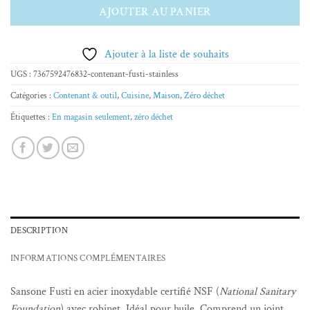
AJOUTER AU PANIER
Ajouter à la liste de souhaits
UGS :
7367592476832-contenant-fusti-stainless
Catégories :
Contenant & outil
,
Cuisine
,
Maison
,
Zéro déchet
Étiquettes :
En magasin seulement
,
zéro déchet
DESCRIPTION
INFORMATIONS COMPLÉMENTAIRES
Sansone Fusti en acier inoxydable certifié NSF (
National Sanitary
Foundation
) avec robinet. Idéal pour huile. Comprend un joint