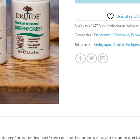
Ajouter à la
UGS :
6724129980576-deodorant-a-bille
Catégories :
Déodorant
,
Déodorant
,
Femm
Étiquettes :
Biologique
,
Druide
,
En ligne
raits végétaux tue les bactéries causant les odeurs et assure une protec