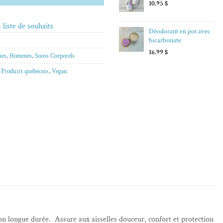
10.95
$
 liste de souhaits
Déodorant en pot avec
bicarbonate
16.99
$
es
,
Hommes
,
Soins Corporels
,
Produits québécois
,
Vegan
tion longue durée. Assure aux aisselles douceur, confort et protection