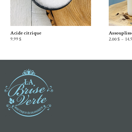
Acide citrique
Assoupliss
9.99
$
2.00
$
14.
–