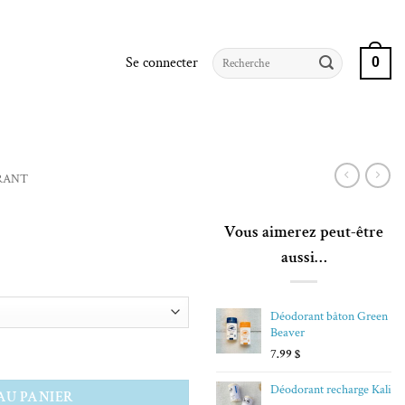
Recherche
Se connecter
0
pour :
RANT
Vous aimerez peut-être
aussi…
Déodorant bâton Green
 $
Beaver
7.99
$
 $
Déodorant recharge Kali
AU PANIER