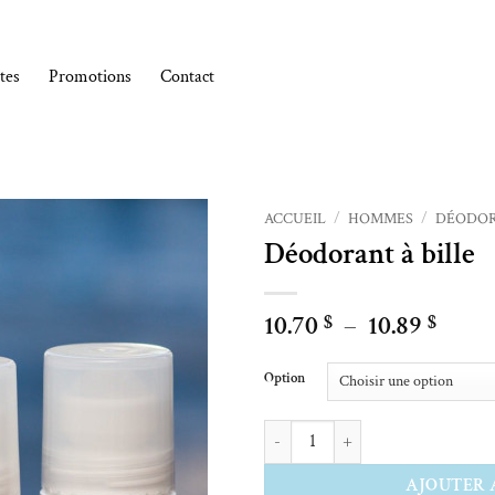
tes
Promotions
Contact
ACCUEIL
/
HOMMES
/
DÉODO
Déodorant à bille
Ajouter à la liste de souhaits
Plage
10.70
–
10.89
$
$
de
Alternative:
prix :
Option
10.70
à
quantité de Déodorant à bille
10.89
AJOUTER 