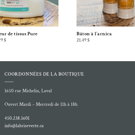
eur de tissus Pure
Bâton à l’arnica
Plage
99
$
21.49
$
de
prix :
2.00 $
à
14.99 $
COORDONNÉES DE LA BOUTIQUE
1650 rue Michelin, Laval
Ouvert Mardi – Mercredi de 11h à 18h
450.238.1601
info@labriseverte.ca