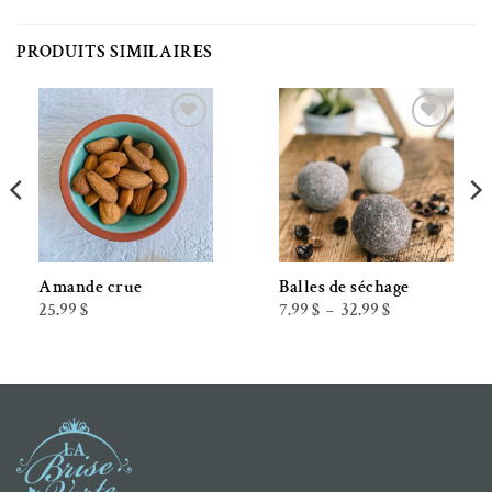
PRODUITS SIMILAIRES
Ajouter à la liste de souhaits
Ajouter à la liste de souhaits
Amande crue
Balles de séchage
Plage
25.99
$
7.99
$
32.99
$
–
de
prix :
7.99 $
à
32.99 $