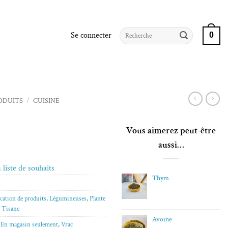
Recherche
Se connecter
0
pour :
ODUITS
/
CUISINE
Vous aimerez peut-être
aussi…
 liste de souhaits
Thym
cation de produits
,
Légumineuses
,
Plante
,
Tisane
Avoine
,
En magasin seulement
,
Vrac