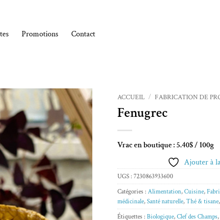
tes
Promotions
Contact
ACCUEIL
/
FABRICATION DE PR
Fenugrec
Ajouter à la liste de souhaits
Vrac en boutique : 5.40$ / 100g
Ajouter à la
UGS :
7230863933600
Catégories :
Alimentation
,
Cuisine
,
Fabri
médicinale
,
Santé naturelle
,
Thé & tisane
Étiquettes :
Biologique
,
Clef des Champs