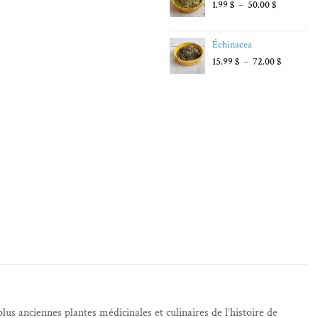
Plage
1.99
$
–
50.00
$
de
prix :
Échinacea
1.99 $
à
Plage
15.99
$
–
72.00
$
50.00 $
de
prix :
15.99 $
à
72.00 $
us anciennes plantes médicinales et culinaires de l’histoire de