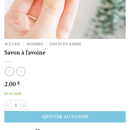
ACCUEIL
/
HOMMES
/
SAVON EN BARRE
Savon à l’avoine
2.00
$
66 en stock
quantité de Savon à l'avoine
Alternative:
AJOUTER AU PANIER