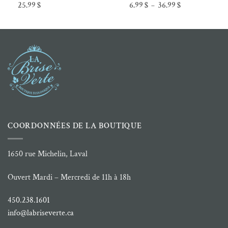
Plage
25.99
$
6.99
$
36.99
$
–
de
prix :
6.99 $
à
36.99 $
COORDONNÉES DE LA BOUTIQUE
1650 rue Michelin, Laval
Ouvert Mardi – Mercredi de 11h à 18h
450.238.1601
info@labriseverte.ca