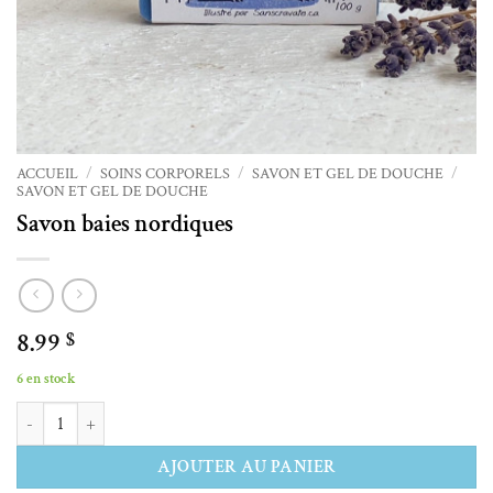
ACCUEIL
/
SOINS CORPORELS
/
SAVON ET GEL DE DOUCHE
/
SAVON ET GEL DE DOUCHE
Savon baies nordiques
8.99
$
6 en stock
quantité de Savon baies nordiques
Alternative:
AJOUTER AU PANIER