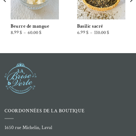
Beurre de mangue
Basilic sacré
Plage
Plage
8.99
$
60.00
$
6.99
$
110.00
$
–
–
de
de
prix :
prix :
8.99 $
6.99 $
à
à
60.00 $
110.00 $
COORDONNÉES DE LA BOUTIQUE
1650 rue Michelin, Laval