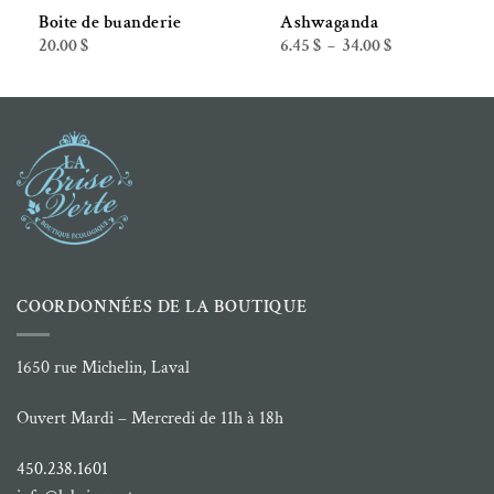
Boite de buanderie
Ashwaganda
Plage
20.00
$
6.45
$
34.00
$
–
de
prix :
6.45 $
à
34.00 $
COORDONNÉES DE LA BOUTIQUE
1650 rue Michelin, Laval
Ouvert Mardi – Mercredi de 11h à 18h
450.238.1601