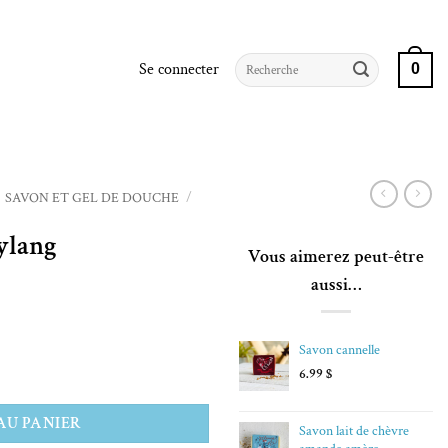
Recherche
Se connecter
0
pour :
SAVON ET GEL DE DOUCHE
/
ylang
Vous aimerez peut-être
aussi…
Savon cannelle
6.99
$
AU PANIER
Savon lait de chèvre