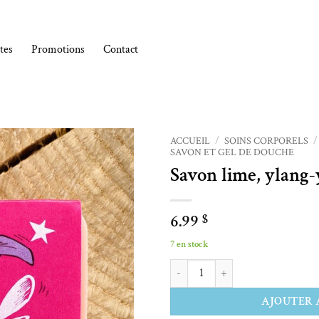
tes
Promotions
Contact
ACCUEIL
/
SOINS CORPORELS
/
SAVON ET GEL DE DOUCHE
Savon lime, ylang-
Ajouter à la liste de souhaits
6.99
$
7 en stock
quantité de Savon lime, ylang-ylang
Alternative:
AJOUTER 