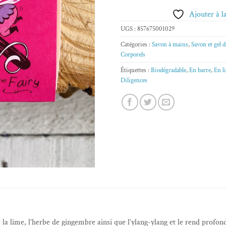
Ajouter à la
UGS :
857675001029
Catégories :
Savon à mains
,
Savon et gel 
Corporels
Étiquettes :
Biodégradable
,
En barre
,
En l
Diligences
a lime, l’herbe de gingembre ainsi que l’ylang-ylang et le rend profond 