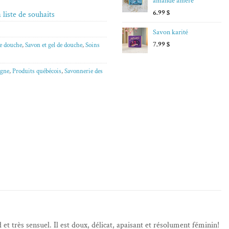
amande amère
6.99
$
 liste de souhaits
Savon karité
7.99
$
de douche
,
Savon et gel de douche
,
Soins
igne
,
Produits québécois
,
Savonnerie des
et très sensuel. Il est doux, délicat, apaisant et résolument féminin!