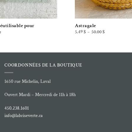
éutilisable pour
Astragale
Plage
e
5.49
$
50.00
$
–
de
prix :
5.49 $
à
50.00 $
COORDONNÉES DE LA BOUTIQUE
1650 rue Michelin, Laval
Ouvert Mardi – Mercredi de 11h à 18h
450.238.1601
info@labriseverte.ca