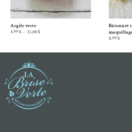
Argile verte
Bâtonnet r
Plage
maquillag
4.99
$
35.00
$
–
de
8.99
$
prix :
4.99 $
à
35.00 $