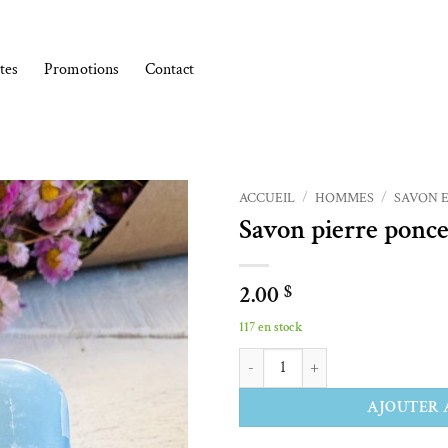
tes
Promotions
Contact
ACCUEIL
/
HOMMES
/
SAVON 
Savon pierre ponc
Ajouter à la liste de souhaits
2.00
$
117 en stock
quantité de Savon pierre ponce
Alternative:
AJOUTER 