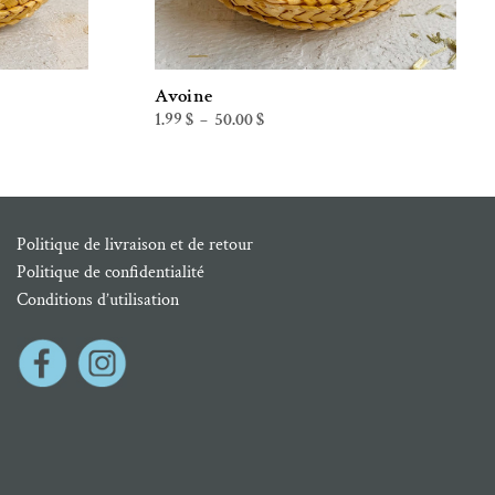
Avoine
Plage
1.99
$
50.00
$
–
de
prix :
1.99 $
à
50.00 $
Politique de livraison et de retour
Politique de confidentialité
Conditions d’utilisation