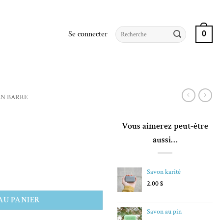
Recherche
Se connecter
0
pour :
EN BARRE
e
Vous aimerez peut-être
aussi…
Savon karité
2.00
$
AU PANIER
Savon au pin