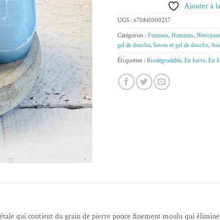
Ajouter à la
UGS :
670841000257
Catégories :
Femmes
,
Hommes
,
Nettoyan
gel de douche
,
Savon et gel de douche
,
Soi
Étiquettes :
Biodégradable
,
En barre
,
En l
ale qui contient du grain de pierre ponce finement moulu qui élimine e