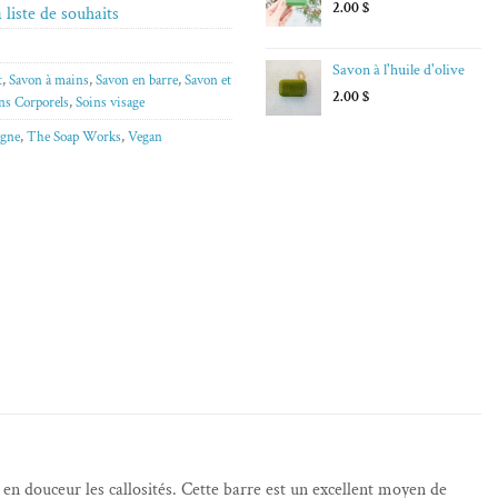
2.00
$
 liste de souhaits
Savon à l'huile d'olive
t
,
Savon à mains
,
Savon en barre
,
Savon et
2.00
$
ns Corporels
,
Soins visage
igne
,
The Soap Works
,
Vegan
n douceur les callosités. Cette barre est un excellent moyen de